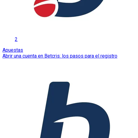
2
Apuestas
Abrir una cuenta en Betcris: los pasos para el registro