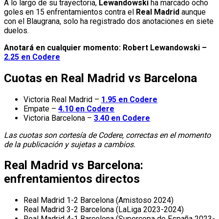
A lo largo de su trayectoria,
Lewandowski
ha marcado ocho
goles en 15 enfrentamientos contra el
Real Madrid
aunque
con el Blaugrana, solo ha registrado dos anotaciones en siete
duelos.
Anotará en cualquier momento: Robert Lewandowski –
2.25 en Codere
Cuotas en Real Madrid vs Barcelona
Victoria Real Madrid –
1.95 en Codere
Empate –
4.10 en Codere
Victoria Barcelona –
3.40 en Codere
Las cuotas son cortesía de Codere, correctas en el momento
de la publicación y sujetas a cambios.
Real Madrid vs Barcelona:
enfrentamientos directos
Real Madrid 1-2 Barcelona (Amistoso 2024)
Real Madrid 3-2 Barcelona (LaLiga 2023-2024)
Real Madrid 4-1 Barcelona (Supercopa de España 2023-