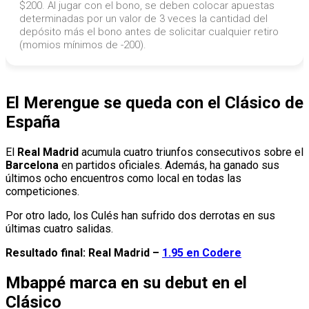
El Merengue se queda con el Clásico de
España
El
Real Madrid
acumula cuatro triunfos consecutivos sobre el
Barcelona
en partidos oficiales. Además, ha ganado sus
últimos ocho encuentros como local en todas las
competiciones.
Por otro lado, los Culés han sufrido dos derrotas en sus
últimas cuatro salidas.
Resultado final: Real Madrid –
1.95 en Codere
Mbappé marca en su debut en el
Clásico