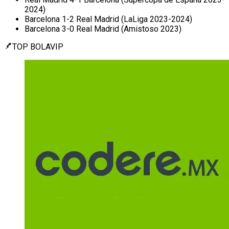
2024)
Barcelona 1-2 Real Madrid (LaLiga 2023-2024)
Barcelona 3-0 Real Madrid (Amistoso 2023)
TOP BOLAVIP