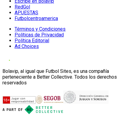
Escribe en Bolavip
RedGol
APUESTAS
Futbolcentroamerica
Términos y Condiciones
Políticas de Privacidad
Política Editorial
Ad Choices
Bolavip, al igual que Futbol Sites, es una compañía
perteneciente a Better Collective. Todos los derechos
reservados