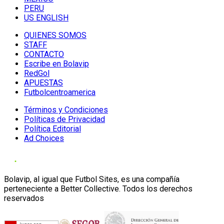
PERU
US ENGLISH
QUIENES SOMOS
STAFF
CONTACTO
Escribe en Bolavip
RedGol
APUESTAS
Futbolcentroamerica
Términos y Condiciones
Políticas de Privacidad
Política Editorial
Ad Choices
Bolavip, al igual que Futbol Sites, es una compañía
perteneciente a Better Collective. Todos los derechos
reservados