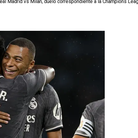
Real Madrid vs Milan, duelo correspondiente a la Champions Lea