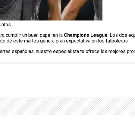
untos.
ra cumplir un buen papel en la
Champions League
. Los dos eq
ento de este martes genera gran expectativa en los futboleros.
ierras españolas, nuestro especialista te ofrece los mejores pro