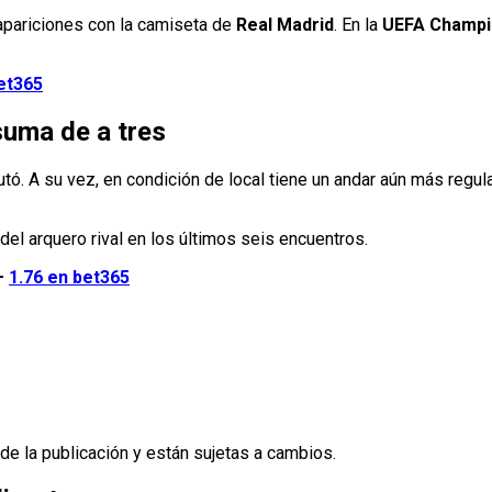
 apariciones con la camiseta de
Real Madrid
. En la
UEFA Champi
et365
suma de a tres
utó. A su vez, en condición de local tiene un andar aún más regu
 del arquero rival en los últimos seis encuentros.
 –
1.76 en bet365
e la publicación y están sujetas a cambios.