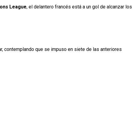
ons League
, el delantero francés está a un gol de alcanzar los
lar, contemplando que se impuso en siete de las anteriores