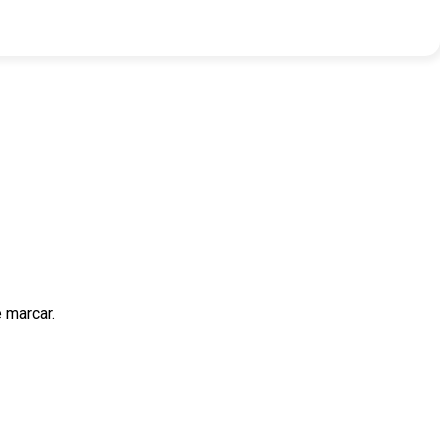
 marcar.