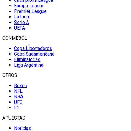
Champions League
Europa League
Premier League
La Liga
Serie A
UEFA
CONMEBOL
Copa Libertadores
Copa Sudamericana
Eliminatorias
Liga Argentina
OTROS
Boxeo
NFL
NBA
UFC
F1
APUESTAS
Noticias