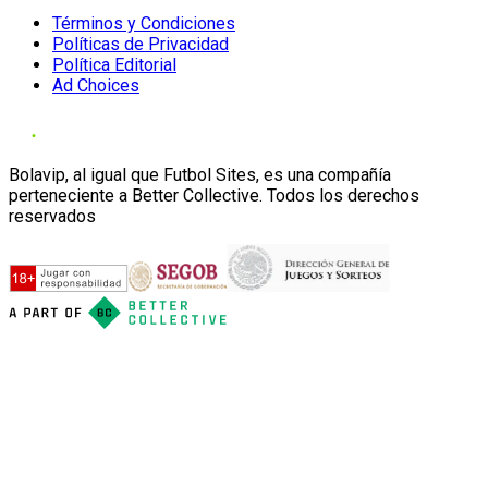
Términos y Condiciones
Políticas de Privacidad
Política Editorial
Ad Choices
Bolavip, al igual que Futbol Sites, es una compañía
perteneciente a Better Collective. Todos los derechos
reservados