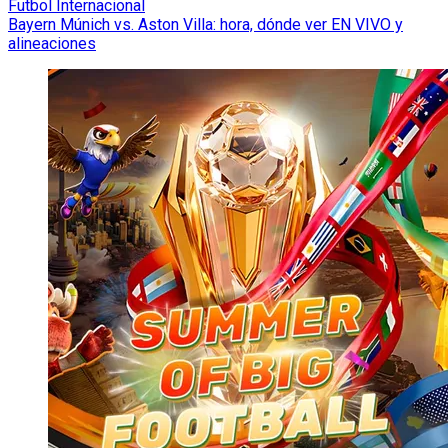
Futbol Internacional
Bayern Múnich vs. Aston Villa: hora, dónde ver EN VIVO y
alineaciones