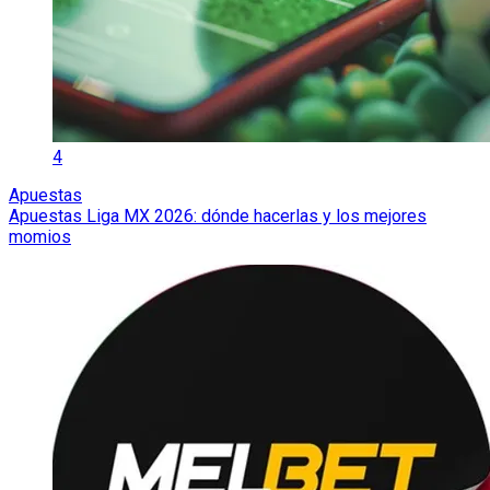
4
Apuestas
Apuestas Liga MX 2026: dónde hacerlas y los mejores
momios