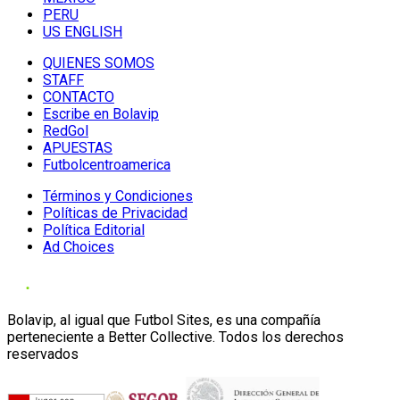
PERU
US ENGLISH
QUIENES SOMOS
STAFF
CONTACTO
Escribe en Bolavip
RedGol
APUESTAS
Futbolcentroamerica
Términos y Condiciones
Políticas de Privacidad
Política Editorial
Ad Choices
Bolavip, al igual que Futbol Sites, es una compañía
perteneciente a Better Collective. Todos los derechos
reservados