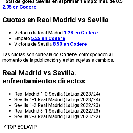
Total de goles Sevilla en el primer tiempo: más de 0.5 –
2.95 en Codere
Cuotas en Real Madrid vs Sevilla
Victoria de Real Madrid
1.28 en Codere
Empate
5.25 en Codere
Victoria de Sevilla
8.50 en Codere
Las cuotas son cortesía de
Codere
, corresponden al
momento de la publicación y están sujetas a cambios.
Real Madrid vs Sevilla:
enfrentamientos directos
Real Madrid 1-0 Sevilla (LaLiga 2023/24)
Sevilla 1-1 Real Madrid (LaLiga 2023/24)
Sevilla 1-2 Real Madrid (LaLiga 2022/23)
Real Madrid 3-1 Sevilla (LaLiga 2022/23)
Sevilla 2-3 Real Madrid (LaLiga 2021/22)
TOP BOLAVIP