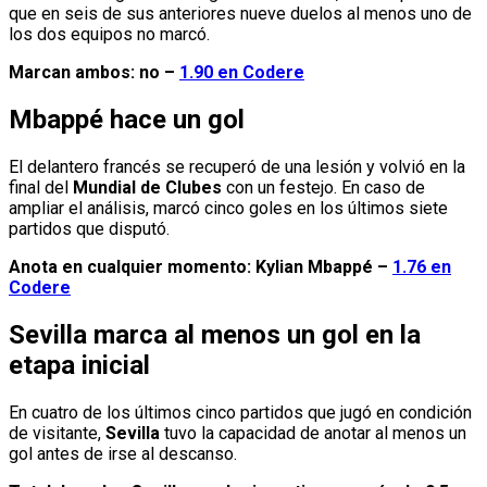
que en seis de sus anteriores nueve duelos al menos uno de
los dos equipos no marcó.
Marcan ambos: no –
1.90 en Codere
Mbappé hace un gol
El delantero francés se recuperó de una lesión y volvió en la
final del
Mundial de Clubes
con un festejo. En caso de
ampliar el análisis, marcó cinco goles en los últimos siete
partidos que disputó.
Anota en cualquier momento: Kylian Mbappé –
1.76 en
Codere
Sevilla marca al menos un gol en la
etapa inicial
En cuatro de los últimos cinco partidos que jugó en condición
de visitante,
Sevilla
tuvo la capacidad de anotar al menos un
gol antes de irse al descanso.