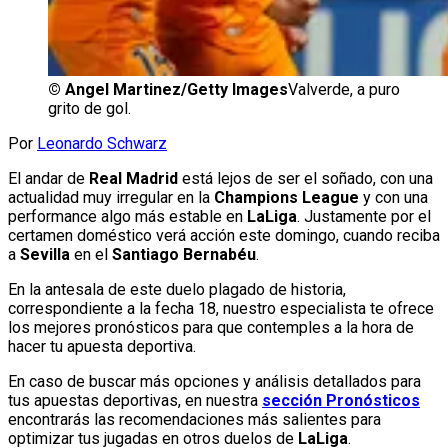
©
Angel Martinez/Getty Images
Valverde, a puro
grito de gol.
Por
Leonardo Schwarz
El andar de
Real Madrid
está lejos de ser el soñado, con una
actualidad muy irregular en la
Champions League
y con una
performance algo más estable en
LaLiga
. Justamente por el
certamen doméstico verá acción este domingo, cuando reciba
a
Sevilla
en el
Santiago Bernabéu
.
En la antesala de este duelo plagado de historia,
correspondiente a la fecha 18, nuestro especialista te ofrece
los mejores pronósticos para que contemples a la hora de
hacer tu apuesta deportiva.
En caso de buscar más opciones y análisis detallados para
tus apuestas deportivas, en nuestra
sección Pronósticos
encontrarás las recomendaciones más salientes para
optimizar tus jugadas en otros duelos de
LaLiga
.