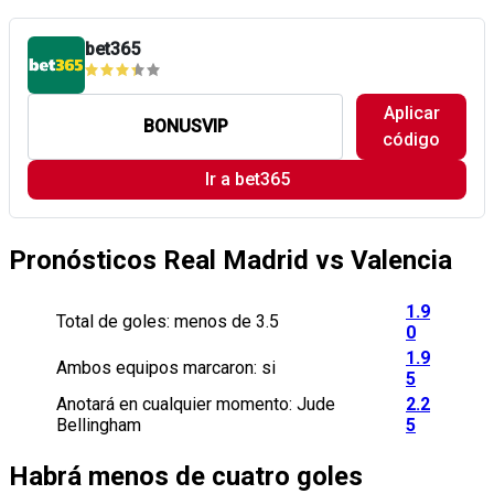
Pronósticos Real Madrid vs Valencia
1.9
Total de goles: menos de 3.5
0
1.9
Ambos equipos marcaron: si
5
Anotará en cualquier momento: Jude
2.2
Bellingham
5
Habrá menos de cuatro goles