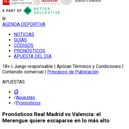
AGENDA DEPORTIVA
NOTICIAS
GUÍAS
CÓDIGOS
PRONÓSTICOS
APUESTA DEL DÍA
18+ | Juego responsable | Aplican Términos y Condiciones |
Contenido comercial |
Principios de Publicación
APUESTAS
/
Apuestas
/
Pronósticos
Pronósticos Real Madrid vs Valencia: el
Merengue quiere escaparse en lo más alto