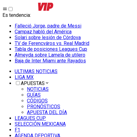
Es tendencia
:
Falleció Jorge, padre de Messi
Campaz habló del América
Solari sobre lesión de Córdova
TV de Ferencváros vs. Real Madrid
Tabla de posiciones Leagues Cup
Almeyda sobre Lamela de utilero
Baja de Inter Miami ante Rayados
ULTIMAS NOTICIAS
LIGA MX
APUESTAS
NOTICIAS
GUÍAS
CÓDIGOS
PRONÓSTICOS
APUESTA DEL DÍA
LEAGUES CUP
SELECCIÓN MEXICANA
F1
AGENDA DEPORTIVA