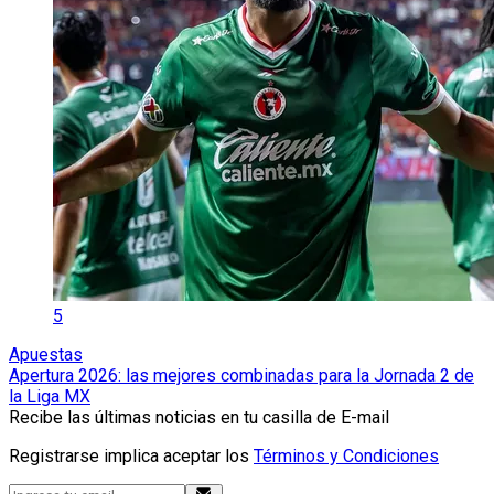
5
Apuestas
Apertura 2026: las mejores combinadas para la Jornada 2 de
la Liga MX
Recibe las últimas noticias en tu casilla de E-mail
Registrarse implica aceptar los
Términos y Condiciones