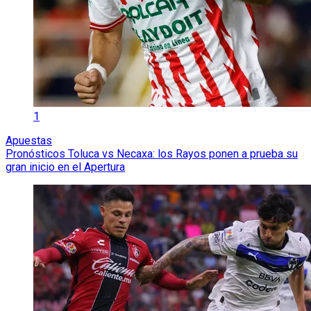
1
Apuestas
Pronósticos Toluca vs Necaxa: los Rayos ponen a prueba su
gran inicio en el Apertura