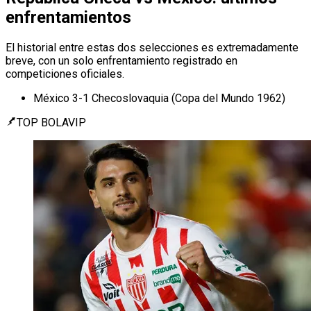
enfrentamientos
El historial entre estas dos selecciones es extremadamente
breve, con un solo enfrentamiento registrado en
competiciones oficiales.
México 3-1 Checoslovaquia (Copa del Mundo 1962)
TOP BOLAVIP