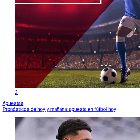
3
Apuestas
Pronósticos de hoy y mañana: apuesta en fútbol hoy