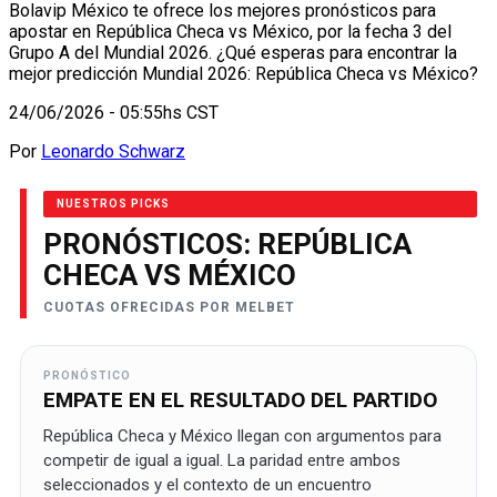
Bolavip México te ofrece los mejores pronósticos para
apostar en República Checa vs México, por la fecha 3 del
Grupo A del Mundial 2026. ¿Qué esperas para encontrar la
mejor predicción Mundial 2026: República Checa vs México?
24/06/2026 - 05:55hs CST
Por
Leonardo Schwarz
NUESTROS PICKS
PRONÓSTICOS: REPÚBLICA
CHECA VS MÉXICO
CUOTAS OFRECIDAS POR MELBET
PRONÓSTICO
EMPATE EN EL RESULTADO DEL PARTIDO
República Checa y México llegan con argumentos para
competir de igual a igual. La paridad entre ambos
seleccionados y el contexto de un encuentro