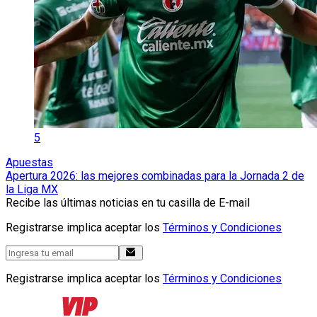
5
Apuestas
Apertura 2026: las mejores combinadas para la Jornada 2 de
la Liga MX
Recibe las últimas noticias en tu casilla de E-mail
Registrarse implica aceptar los
Términos y Condiciones
Registrarse implica aceptar los
Términos y Condiciones