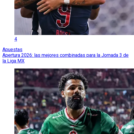
4
Apuestas
Apertura 2026: las mejores combinadas para la Jornada 3 de
la Liga MX