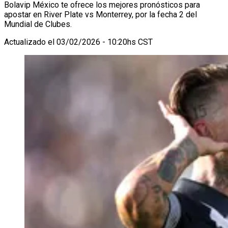
Bolavip México te ofrece los mejores pronósticos para
apostar en River Plate vs Monterrey, por la fecha 2 del
Mundial de Clubes.
Actualizado el
03/02/2026 - 10:20hs CST