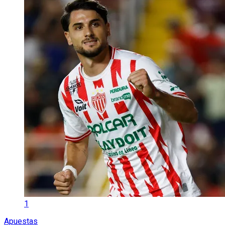
1
Apuestas