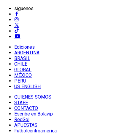
síguenos
Ediciones
ARGENTINA
BRASIL
CHILE
GLOBAL
MÉXICO
PERU
US ENGLISH
QUIENES SOMOS
STAFF
CONTACTO
Escribe en Bolavip
RedGol
APUESTAS
Futbolcentroamerica