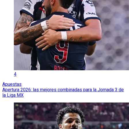
4
Apuestas
Apertura 2026: las mejores combinadas para la Jornada 3 de
la Liga MX