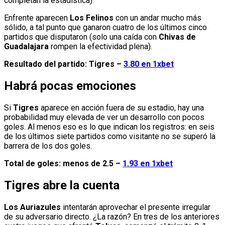
completan la estadística).
Enfrente aparecen
Los Felinos
con un andar mucho más
sólido, a tal punto que ganaron cuatro de los últimos cinco
partidos que disputaron (solo una caída con
Chivas de
Guadalajara
rompen la efectividad plena).
Resultado del partido: Tigres –
3.80 en 1xbet
Habrá pocas emociones
Si
Tigres
aparece en acción fuera de su estadio, hay una
probabilidad muy elevada de ver un desarrollo con pocos
goles. Al menos eso es lo que indican los registros: en seis
de los últimos siete partidos como visitante no se superó la
barrera de los dos goles.
Total de goles: menos de 2.5 –
1.93 en 1xbet
Tigres abre la cuenta
Los Auriazules
intentarán aprovechar el presente irregular
de su adversario directo. ¿La razón? En tres de los anteriores