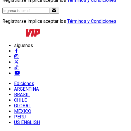
Registrarse implica aceptar los
Términos y Condiciones
Registrarse implica aceptar los
Términos y Condiciones
síguenos
Ediciones
ARGENTINA
BRASIL
CHILE
GLOBAL
MÉXICO
PERU
US ENGLISH