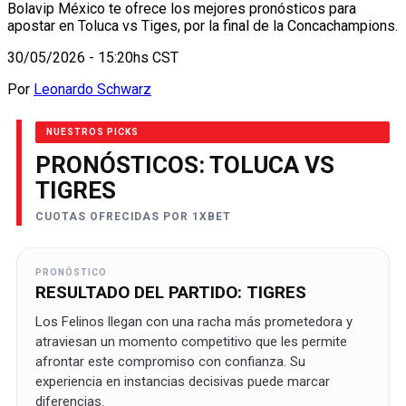
Bolavip México te ofrece los mejores pronósticos para
apostar en Toluca vs Tiges, por la final de la Concachampions.
30/05/2026 - 15:20hs CST
Por
Leonardo Schwarz
NUESTROS PICKS
PRONÓSTICOS: TOLUCA VS
TIGRES
CUOTAS OFRECIDAS POR 1XBET
PRONÓSTICO
RESULTADO DEL PARTIDO: TIGRES
Los Felinos llegan con una racha más prometedora y
atraviesan un momento competitivo que les permite
afrontar este compromiso con confianza. Su
experiencia en instancias decisivas puede marcar
diferencias.