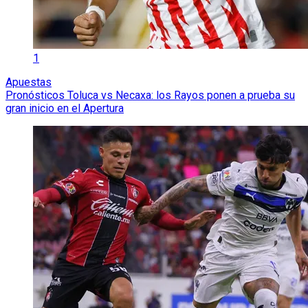
1
Apuestas
Pronósticos Toluca vs Necaxa: los Rayos ponen a prueba su
gran inicio en el Apertura