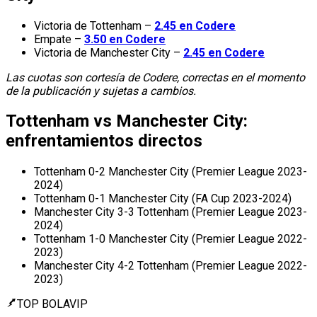
Victoria de Tottenham –
2.45 en Codere
Empate –
3.50 en Codere
Victoria de Manchester City –
2.45 en Codere
Las cuotas son cortesía de Codere, correctas en el momento
de la publicación y sujetas a cambios.
Tottenham vs Manchester City:
enfrentamientos directos
Tottenham 0-2 Manchester City (Premier League 2023-
2024)
Tottenham 0-1 Manchester City (FA Cup 2023-2024)
Manchester City 3-3 Tottenham (Premier League 2023-
2024)
Tottenham 1-0 Manchester City (Premier League 2022-
2023)
Manchester City 4-2 Tottenham (Premier League 2022-
2023)
TOP BOLAVIP