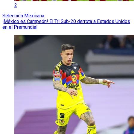
2
Selección Mexicana
¡México es Campeón! El Tri Sub-20 derrota a Estados Unidos
en el Premundial