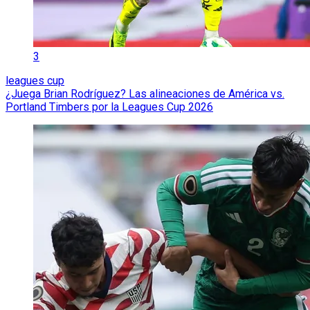
3
leagues cup
¿Juega Brian Rodríguez? Las alineaciones de América vs.
Portland Timbers por la Leagues Cup 2026