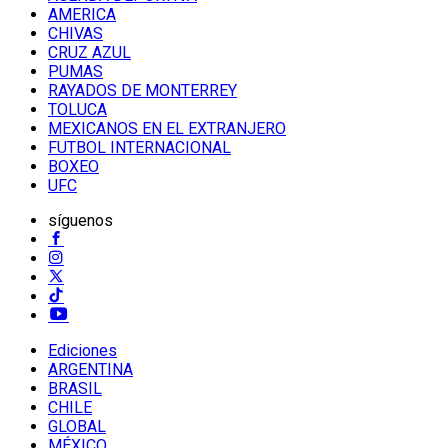
AMERICA
CHIVAS
CRUZ AZUL
PUMAS
RAYADOS DE MONTERREY
TOLUCA
MEXICANOS EN EL EXTRANJERO
FUTBOL INTERNACIONAL
BOXEO
UFC
síguenos
Ediciones
ARGENTINA
BRASIL
CHILE
GLOBAL
MÉXICO