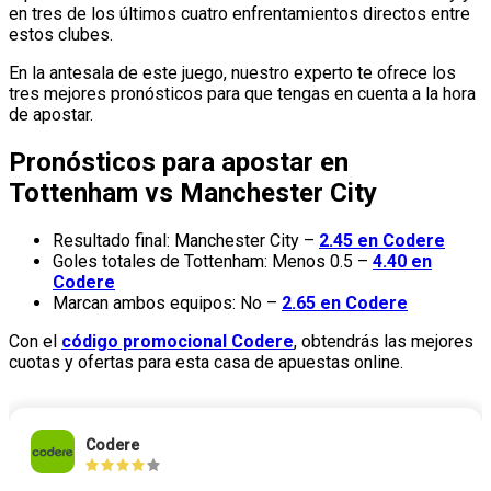
en tres de los últimos cuatro enfrentamientos directos entre
estos clubes.
En la antesala de este juego, nuestro experto te ofrece los
tres mejores pronósticos para que tengas en cuenta a la hora
de apostar.
Pronósticos para apostar en
Tottenham vs Manchester City
Resultado final: Manchester City –
2.45 en Codere
Goles totales de Tottenham: Menos 0.5 –
4.40 en
Codere
Marcan ambos equipos: No –
2.65 en Codere
Con el
código promocional Codere
, obtendrás las mejores
cuotas y ofertas para esta casa de apuestas online.