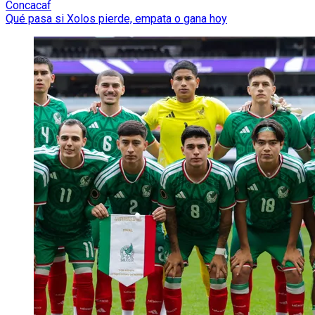
Concacaf
Qué pasa si Xolos pierde, empata o gana hoy