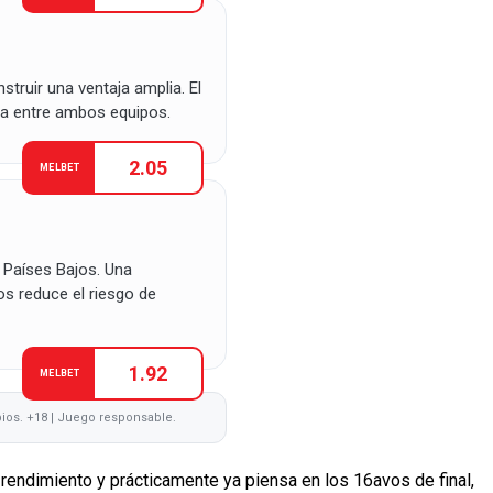
struir una ventaja amplia. El
cia entre ambos equipos.
2.05
MELBET
e Países Bajos. Una
os reduce el riesgo de
1.92
MELBET
ios. +18 | Juego responsable.
endimiento y prácticamente ya piensa en los 16avos de final,