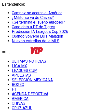
Es tendencia
:
Campaz se acerca al América
¿Milito se va de Chivas?
¿Se termina el sueño europeo?
Candidato a DT de Tigres
Predicción IA Leagues Cup 2026
Cuándo volvería Luis Malagón
Nuevas estrellas de la MLS
ULTIMAS NOTICIAS
LIGA MX
LEAGUES CUP
APUESTAS
SELECCIÓN MEXICANA
BOXEO
F1
AGENDA DEPORTIVA
AMERICA
CHIVAS
CRUZ AZUL