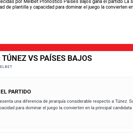
cidas por Melbet Pronóstico Países Bajos gana el partido La se
ad de plantilla y capacidad para dominar el juego la convierten en
 TÚNEZ VS PAÍSES BAJOS
ELBET
 EL PARTIDO
senta una diferencia de jerarquía considerable respecto a Túnez. Su 
apacidad para dominar el juego la convierten en la principal candidat