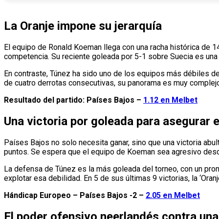
La Oranje impone su jerarquía
El equipo de Ronald Koeman llega con una racha histórica de 14 
competencia. Su reciente goleada por 5-1 sobre Suecia es una 
En contraste, Túnez ha sido uno de los equipos más débiles de
de cuatro derrotas consecutivas, su panorama es muy complejo fr
Resultado del partido: Países Bajos –
1.12 en Melbet
Una victoria por goleada para asegurar e
Países Bajos no solo necesita ganar, sino que una victoria abu
puntos. Se espera que el equipo de Koeman sea agresivo desde 
La defensa de Túnez es la más goleada del torneo, con un prome
explotar esa debilidad. En 5 de sus últimas 9 victorias, la ‘Or
Hándicap Europeo – Países Bajos -2 –
2.05 en Melbet
El poder ofensivo neerlandés contra una