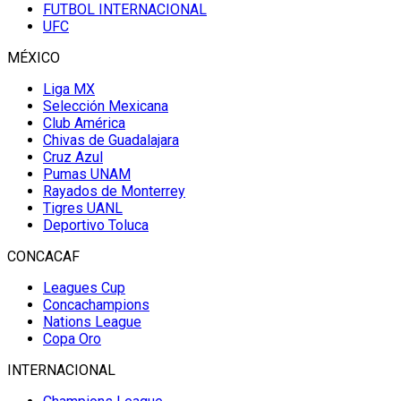
FUTBOL INTERNACIONAL
UFC
MÉXICO
Liga MX
Selección Mexicana
Club América
Chivas de Guadalajara
Cruz Azul
Pumas UNAM
Rayados de Monterrey
Tigres UANL
Deportivo Toluca
CONCACAF
Leagues Cup
Concachampions
Nations League
Copa Oro
INTERNACIONAL