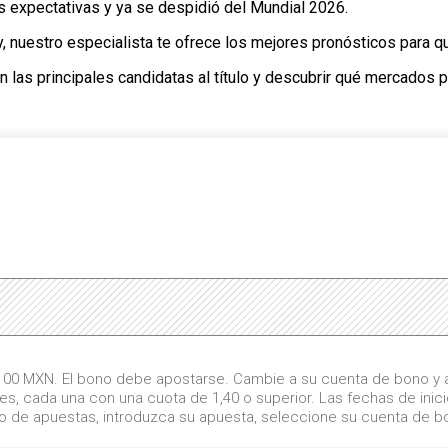
s expectativas y ya se despidió del Mundial 2026.
y, nuestro especialista te ofrece los mejores pronósticos para q
on las principales candidatas al título y descubrir qué mercados