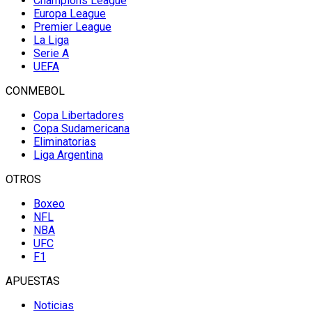
Champions League
Europa League
Premier League
La Liga
Serie A
UEFA
CONMEBOL
Copa Libertadores
Copa Sudamericana
Eliminatorias
Liga Argentina
OTROS
Boxeo
NFL
NBA
UFC
F1
APUESTAS
Noticias