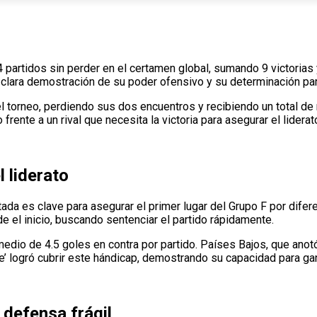
partidos sin perder en el certamen global, sumando 9 victorias y
clara demostración de su poder ofensivo y su determinación par
l torneo, perdiendo sus dos encuentros y recibiendo un total de
ente a un rival que necesita la victoria para asegurar el liderat
l liderato
ltada es clave para asegurar el primer lugar del Grupo F por dif
el inicio, buscando sentenciar el partido rápidamente.
dio de 4.5 goles en contra por partido. Países Bajos, que anotó 
anje’ logró cubrir este hándicap, demostrando su capacidad para 
 defensa frágil