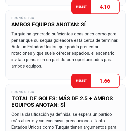
4.10
MELBET
PRONÓSTICO
AMBOS EQUIPOS ANOTAN: SÍ
Turquía ha generado suficientes ocasiones como para
pensar que su sequía goleadora está cerca de terminar.
Ante un Estados Unidos que podría presentar
rotaciones y que suele ofrecer espacios, el escenario
invita a pensar en un partido con oportunidades para
ambos equipos.
1.66
MELBET
PRONÓSTICO
TOTAL DE GOLES: MÁS DE 2.5 + AMBOS
EQUIPOS ANOTAN: SÍ
Con la clasificación ya definida, se espera un partido
más abierto y sin excesivas precauciones. Tanto
Estados Unidos como Turquía tienen argumentos para