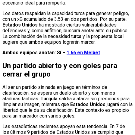
escenario ideal para romperla.
Los datos respaldan la capacidad turca para generar peligro,
con un xG acumulado de 3.53 en dos partidos. Por su parte,
Estados Unidos
ha mostrado ciertas vulnerabilidades
defensivas y, como anfitrión, buscará anotar ante su público.
La combinación de la necesidad turca y la propuesta local
sugiere que ambos equipos lograrán marcar.
Ambos equipos anotan: Sí –
1.66 en
Melbet
Un partido abierto y con goles para
cerrar el grupo
Al ser un partido sin nada en juego en términos de
clasificación, se espera un duelo abierto y con menos
ataduras tácticas.
Turquía
saldrá a atacar sin presiones para
limpiar su imagen, mientras que
Estados Unidos
jugará con la
libertad que le da su clasificación. Este contexto es propicio
para un marcador con varios goles.
Las estadísticas recientes apoyan esta tendencia. En 7 de
los últimos 9 partidos de Estados Unidos se cumplió que