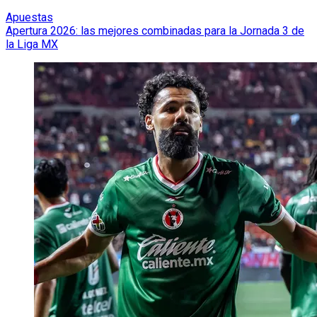
Apuestas
Apertura 2026: las mejores combinadas para la Jornada 3 de
la Liga MX