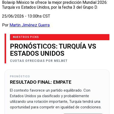
Bolavip México te ofrece la mejor predicción Mundial 2026:
Turquía vs Estados Unidos, por la fecha 3 del Grupo D.
25/06/2026 - 13:00hs CST
Por
Martin Jiménez Guerra
NUESTROS PICKS
PRONÓSTICOS: TURQUÍA VS
ESTADOS UNIDOS
CUOTAS OFRECIDAS POR MELBET
PRONÓSTICO
RESULTADO FINAL: EMPATE
El contexto favorece un partido equilibrado. Con
Estados Unidos ya clasificado y probablemente
utilizando una rotación importante, Turquía tendrá una
oportunidad para competir en igualdad de condiciones.