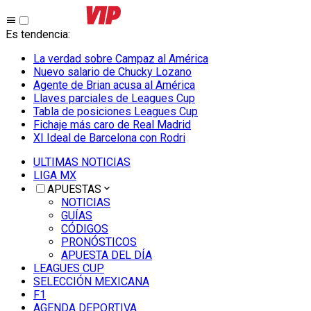
Es tendencia
:
La verdad sobre Campaz al América
Nuevo salario de Chucky Lozano
Agente de Brian acusa al América
Llaves parciales de Leagues Cup
Tabla de posiciones Leagues Cup
Fichaje más caro de Real Madrid
XI Ideal de Barcelona con Rodri
ULTIMAS NOTICIAS
LIGA MX
APUESTAS
NOTICIAS
GUÍAS
CÓDIGOS
PRONÓSTICOS
APUESTA DEL DÍA
LEAGUES CUP
SELECCIÓN MEXICANA
F1
AGENDA DEPORTIVA