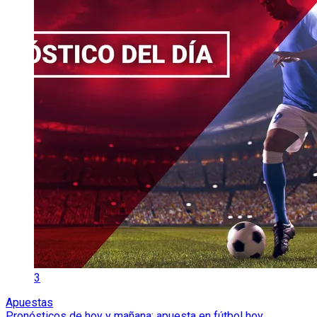
3
Apuestas
Pronósticos de hoy y mañana: apuesta en fútbol hoy