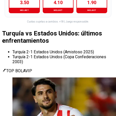
3.50
4.10
1.90
MELBET
MELBET
MELBET
Cuotas sujetas a cambios. +18 | Juego responsable.
Turquía vs Estados Unidos: últimos
enfrentamientos
Turquía 2-1 Estados Unidos (Amistoso 2025)
Turquía 2-1 Estados Unidos (Copa Confederaciones
2003)
TOP BOLAVIP