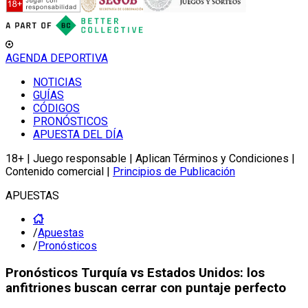
AGENDA DEPORTIVA
NOTICIAS
GUÍAS
CÓDIGOS
PRONÓSTICOS
APUESTA DEL DÍA
18+ | Juego responsable | Aplican Términos y Condiciones |
Contenido comercial |
Principios de Publicación
APUESTAS
/
Apuestas
/
Pronósticos
Pronósticos Turquía vs Estados Unidos: los
anfitriones buscan cerrar con puntaje perfecto