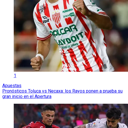
1
Apuestas
Pronósticos Toluca vs Necaxa: los Rayos ponen a prueba su
gran inicio en el Apertura