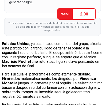
generar peligro.
2.00
MELBET
Todas estas cuotas son cortesía de Melbet, son correctas al momento
de esta publicación y están sujetas a cambios. +18 | Juego
responsable.
Estados Unidos
, ya clasificado como líder del grupo, afronta
este partido con la tranquilidad de tener el boleto a la
siguiente fase en el bolsillo. El equipo anfitrión buscará cerrar
con un registro perfecto, aunque se espera que el técnico
Mauricio Pochettino
rote a sus figuras clave pensando en
los octavos de final.
Para
Turquía
, el panorama es completamente distinto.
Eliminados matemáticamente, los dirigidos por
Vincenzo
Montella
juegan únicamente por el orgullo. La selección turca
buscará despedirse del certamen con una actuación digna y,
sobre todo, romper su increíble sequía goleadora tras
registrar 62 remates sin éxito.
En la previa del partido, nuestro analista presenta los tres