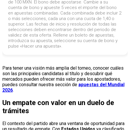
Para tener una visión más amplia del torneo, conocer cuáles
son las principales candidatas al título y descubrir qué
mercados pueden ofrecer más valor para los apostadores,
puedes consultar nuestra sección de
apuestas del Mundial
2026
.
Un empate con valor en un duelo de
trámites
El contexto del partido abre una ventana de oportunidad para
un resultado de empate. Con
Estados Unidos
ya clasificado,