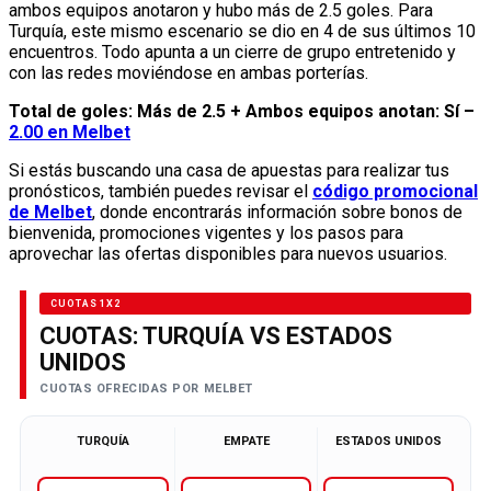
ambos equipos anotaron y hubo más de 2.5 goles. Para
Turquía, este mismo escenario se dio en 4 de sus últimos 10
encuentros. Todo apunta a un cierre de grupo entretenido y
con las redes moviéndose en ambas porterías.
Total de goles: Más de 2.5 + Ambos equipos anotan: Sí –
2.00 en Melbet
Si estás buscando una casa de apuestas para realizar tus
pronósticos, también puedes revisar el
código promocional
de Melbet
, donde encontrarás información sobre bonos de
bienvenida, promociones vigentes y los pasos para
aprovechar las ofertas disponibles para nuevos usuarios.
CUOTAS 1X2
CUOTAS: TURQUÍA VS ESTADOS
UNIDOS
CUOTAS OFRECIDAS POR MELBET
TURQUÍA
EMPATE
ESTADOS UNIDOS