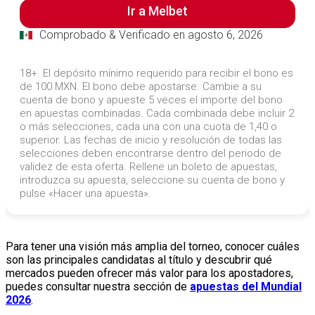
Para tener una visión más amplia del torneo, conocer cuáles
son las principales candidatas al título y descubrir qué
mercados pueden ofrecer más valor para los apostadores,
puedes consultar nuestra sección de
apuestas del Mundial
2026
.