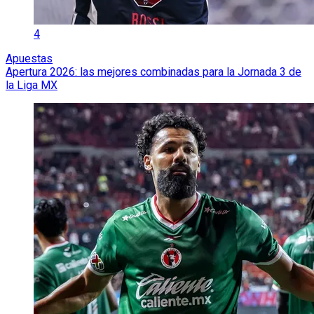
4
Apuestas
Apertura 2026: las mejores combinadas para la Jornada 3 de
la Liga MX