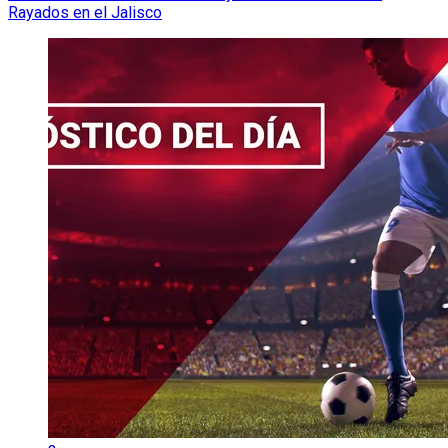
Rayados en el Jalisco