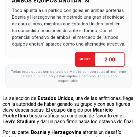
AMBOS EQUIPOS ANOTAN: SÍ
Todo apunta a un partido con goles en ambas porterías.
Bosnia y Herzegovina ha mostrado una gran efectividad
de cara al arco, mientras que Estados Unidos también
ha concedido ocasiones durante el torneo. Con el
potencial ofensivo de ambos, el mercado de “ambos
equipos anotan” aparece como una alternativa atractiva.
2.00
MELBET
Todas estas cuotas son cortesía de Melbet, son correctas al momento
de esta publicación y están sujetas a cambios. +18 | Juego
responsable.
La selección de
Estados Unidos
, una de las anfitrionas, llega
con la autoridad de haber ganado su grupo y con sus figuras
clave descansadas. El equipo dirigido por
Mauricio
Pochettino
busca ratificar su condición de favorito en el
Levi’s Stadium
y dar un paso firme hacia los octavos de final.
Por su parte,
Bosnia y Herzegovina
afronta un desafío