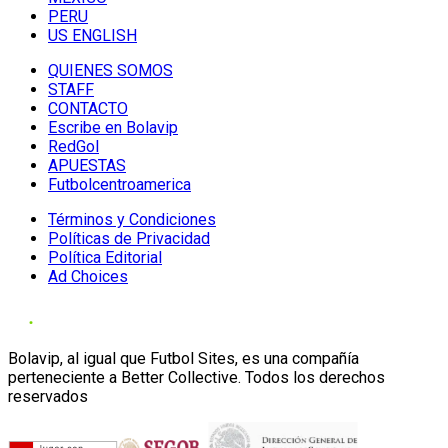
PERU
US ENGLISH
QUIENES SOMOS
STAFF
CONTACTO
Escribe en Bolavip
RedGol
APUESTAS
Futbolcentroamerica
Términos y Condiciones
Políticas de Privacidad
Política Editorial
Ad Choices
Bolavip, al igual que Futbol Sites, es una compañía
perteneciente a Better Collective. Todos los derechos
reservados