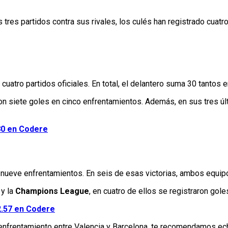
 tres partidos contra sus rivales, los culés han registrado cuatr
uatro partidos oficiales. En total, el delantero suma 30 tantos
con siete goles en cinco enfrentamientos. Además, en sus tres ú
80 en Codere
nueve enfrentamientos. En seis de esas victorias, ambos equipo
y la
Champions League
, en cuatro de ellos se registraron gol
2.57 en Codere
nfrentamiento entre Valencia y Barcelona, te recomendamos ech