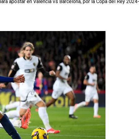
ara apostar en Valencia vs Barcelona, por la Copa del Rey 2024