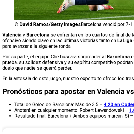
©
David Ramos/Getty Images
Barcelona venció por 7-1 
Valencia
y
Barcelona
se enfrentan en los cuartos de final de 
ofensivo siendo clave en las últimas victorias tanto en
LaLiga
para avanzar a la siguiente ronda.
Por su parte, el equipo Che buscará sorprender al
Barcelona
en
prueba, su solidez defensiva y su espíritu competitivo podrían
duelo que nadie se querrá perder.
En la antesala de este juego, nuestro experto te ofrece los tre
Pronósticos para apostar en Valencia v
Total de Goles de Barcelona: Más de 3.5 –
4.20 en Code
Anotará en cualquier momento: Robert Lewandowski –
1
Resultado final: Barcelona + Ambos equipos marcan: Sí 