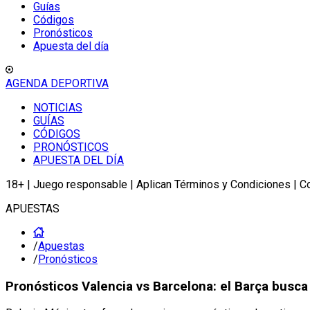
Guías
Códigos
Pronósticos
Apuesta del día
AGENDA DEPORTIVA
NOTICIAS
GUÍAS
CÓDIGOS
PRONÓSTICOS
APUESTA DEL DÍA
18+ | Juego responsable | Aplican Términos y Condiciones | C
APUESTAS
/
Apuestas
/
Pronósticos
Pronósticos Valencia vs Barcelona: el Barça busca