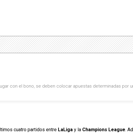
ltimos cuatro partidos entre
LaLiga
y la
Champions League
. A