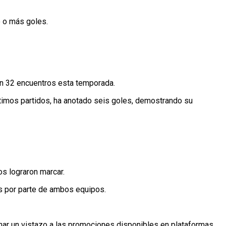
o o más goles.
 en 32 encuentros esta temporada.
ltimos partidos, ha anotado seis goles, demostrando su
s lograron marcar.
es por parte de ambos equipos.
ar un vistazo a las promociones disponibles en plataformas