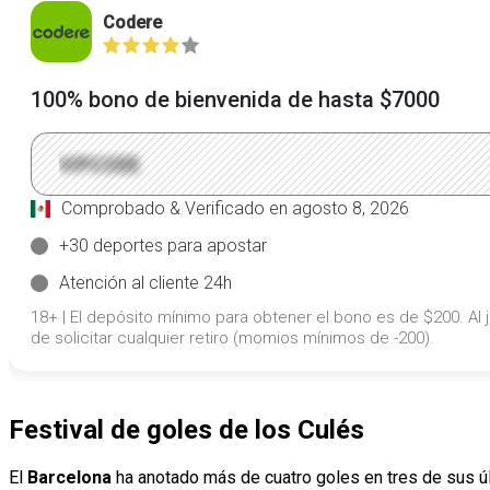
Festival de goles de los Culés
El
Barcelona
ha anotado más de cuatro goles en tres de sus ú