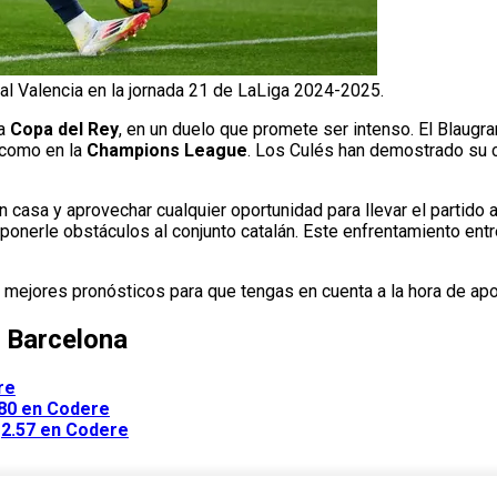
al Valencia en la jornada 21 de LaLiga 2024-2025.
la
Copa del Rey
, en un duelo que promete ser intenso. El Blaug
como en la
Champions League
. Los Culés han demostrado su 
 casa y aprovechar cualquier oportunidad para llevar el partido 
 ponerle obstáculos al conjunto catalán. Este enfrentamiento ent
s mejores pronósticos para que tengas en cuenta a la hora de apo
s Barcelona
re
.80 en Codere
–
2.57 en Codere