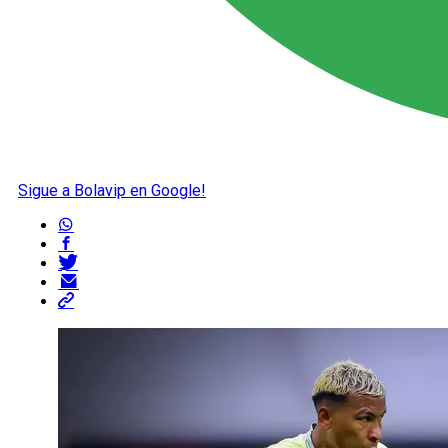
Sigue a Bolavip en Google!