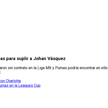
as para suplir a Johan Vásquez
ron sin contrato en la Liga MX y Pumas podría encontrar en ellos
.
con Charlotte
e Pumas en la Leagues Cup