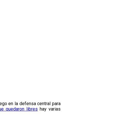
ego en la defensa central para
ue quedaron libres
hay varias