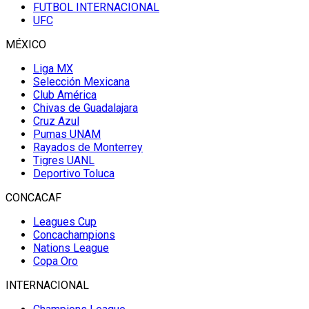
FUTBOL INTERNACIONAL
UFC
MÉXICO
Liga MX
Selección Mexicana
Club América
Chivas de Guadalajara
Cruz Azul
Pumas UNAM
Rayados de Monterrey
Tigres UANL
Deportivo Toluca
CONCACAF
Leagues Cup
Concachampions
Nations League
Copa Oro
INTERNACIONAL