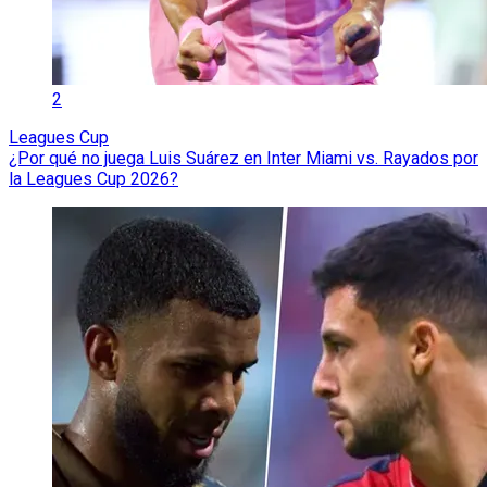
2
Leagues Cup
¿Por qué no juega Luis Suárez en Inter Miami vs. Rayados por
la Leagues Cup 2026?