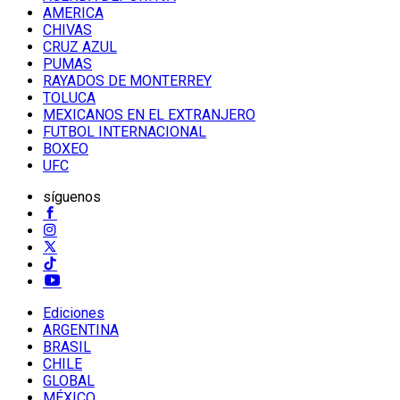
AMERICA
CHIVAS
CRUZ AZUL
PUMAS
RAYADOS DE MONTERREY
TOLUCA
MEXICANOS EN EL EXTRANJERO
FUTBOL INTERNACIONAL
BOXEO
UFC
síguenos
Ediciones
ARGENTINA
BRASIL
CHILE
GLOBAL
MÉXICO