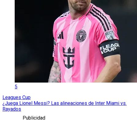
5
Leagues Cup
¿Juega Lionel Messi? Las alineaciones de Inter Miami vs.
Rayados
Publicidad