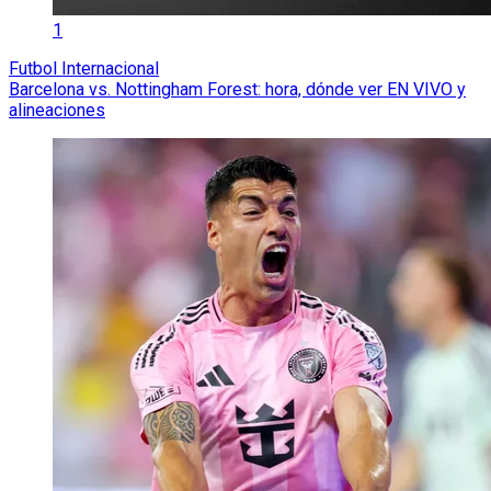
1
Futbol Internacional
Barcelona vs. Nottingham Forest: hora, dónde ver EN VIVO y
alineaciones