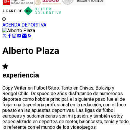
AGENDA DEPORTIVA
Alberto Plaza
experiencia
Copy Writer en Futbol Sites. Tanto en Chivas, Bolavip y
Redgol Chile. Después de años disfrutando de numerosos
deportes como hobbie principal, el siguiente paso fue el de
forjar una trayectoria profesional en la redacción, con el foco
puesto en las apuestas deportivas. Las ligas de fútbol
europeas y sudamericanas son mi pasión, y también estoy
especializado en deportes de motor, baloncesto, tenis y todo
lo referente con el mundo de los videojuegos.