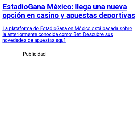
EstadioGana México: llega una nueva
opción en casino y apuestas deportivas
La plataforma de EstadioGana en México está basada sobre
la anteriormente conocida como: Bet. Descubre sus
novedades de apuestas aquí.
Publicidad