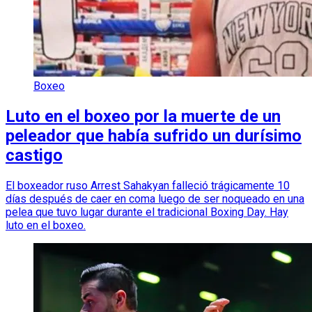
Boxeo
Luto en el boxeo por la muerte de un
peleador que había sufrido un durísimo
castigo
El boxeador ruso Arrest Sahakyan falleció trágicamente 10
días después de caer en coma luego de ser noqueado en una
pelea que tuvo lugar durante el tradicional Boxing Day. Hay
luto en el boxeo.