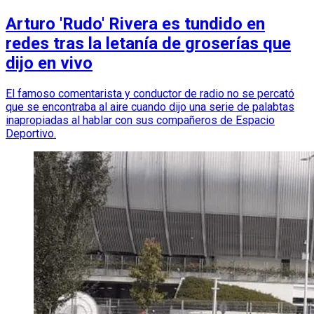
Arturo 'Rudo' Rivera es tundido en
redes tras la letanía de groserías que
dijo en vivo
El famoso comentarista y conductor de radio no se percató
que se encontraba al aire cuando dijo una serie de palabtas
inapropiadas al hablar con sus compañeros de Espacio
Deportivo.