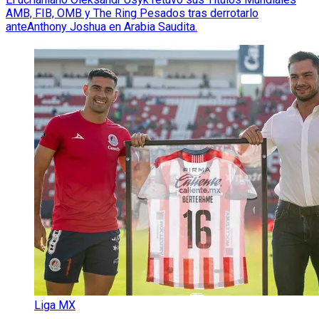
AMB, FIB, OMB y The Ring Pesados tras derrotarlo
anteAnthony Joshua en Arabia Saudita.
Liga MX