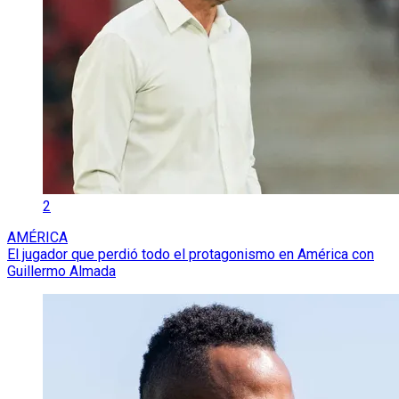
2
AMÉRICA
El jugador que perdió todo el protagonismo en América con
Guillermo Almada