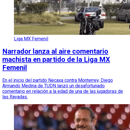
Liga MX Femenil
Narrador lanza al aire comentario
machista en partido de la Liga MX
Femenil
En el inicio del partido Necaxa contra Monterrey, Diego
Armando Medina de TUDN lanzó un desafortunado
comentario en relación a la edad de una de las jugadoras de
las Rayadas.