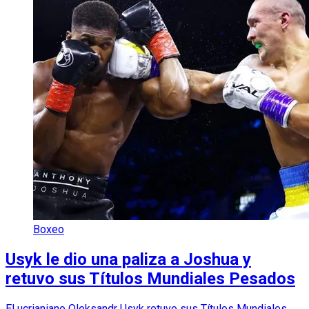
Boxeo
Usyk le dio una paliza a Joshua y
retuvo sus Títulos Mundiales Pesados
El ucrianiano Oleksandr Usyk retuvo sus Títulos Mundiales