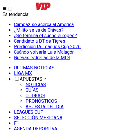
Es tendencia
:
Campaz se acerca al América
¿Milito se va de Chivas?
¿Se termina el sueño europeo?
Candidato a DT de Tigres
Predicción IA Leagues Cup 2026
Cuándo volvería Luis Malagón
Nuevas estrellas de la MLS
ULTIMAS NOTICIAS
LIGA MX
APUESTAS
NOTICIAS
GUÍAS
CÓDIGOS
PRONÓSTICOS
APUESTA DEL DÍA
LEAGUES CUP
SELECCIÓN MEXICANA
F1
AGENDA DEPORTIVA