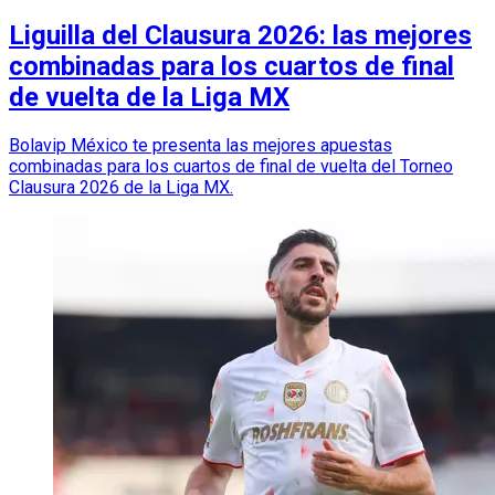
Liguilla del Clausura 2026: las mejores
combinadas para los cuartos de final
de vuelta de la Liga MX
Bolavip México te presenta las mejores apuestas
combinadas para los cuartos de final de vuelta del Torneo
Clausura 2026 de la Liga MX.