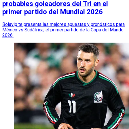
probables goleadores del Tri en el
primer partido del Mundial 2026
Bolavip te presenta las mejores apuestas y pronósticos para
México vs Sudáfrica, el primer partido de la Copa del Mundo
2026.