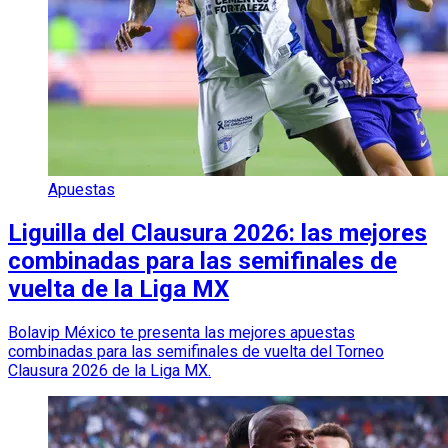
Apuestas
Liguilla del Clausura 2026: las mejores
combinadas para las semifinales de
vuelta de la Liga MX
Bolavip México te presenta las mejores apuestas
combinadas para las semifinales de vuelta del Torneo
Clausura 2026 de la Liga MX.