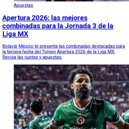
Apuestas
Apertura 2026: las mejores
combinadas para la Jornada 3 de la
Liga MX
Bolavip México te presenta las combinadas destacadas para
la tercera fecha del Torneo Apertura 2026 de la Liga MX.
Revisa las cuotas y apuestas.