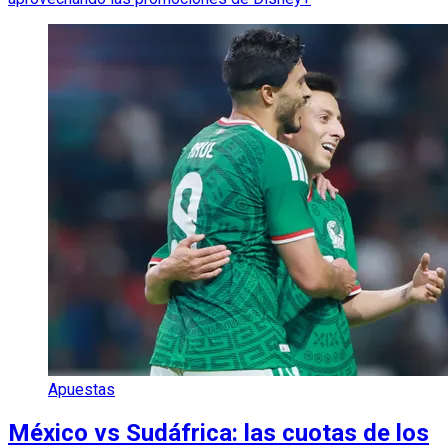
Apuestas
México vs Sudáfrica: las cuotas de los