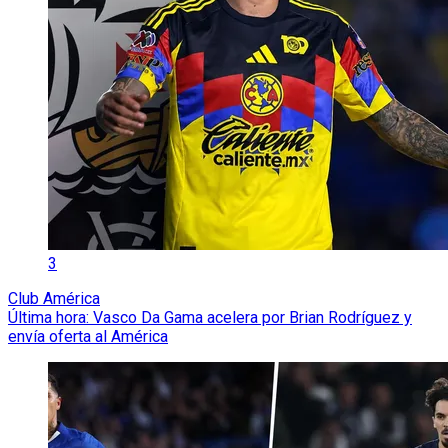
3
Club América
Última hora: Vasco Da Gama acelera por Brian Rodríguez y
envía oferta al América