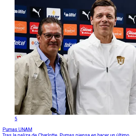
5
Pumas UNAM
Tras la paliza de Charlotte, Pumas piensa en hacer un último