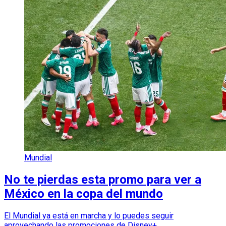
Mundial
No te pierdas esta promo para ver a
México en la copa del mundo
El Mundial ya está en marcha y lo puedes seguir
aprovechando las promociones de Disney+