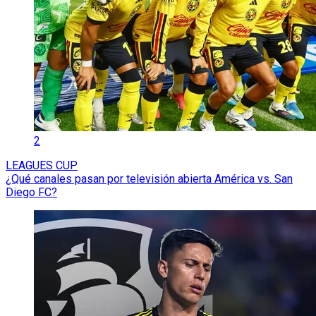
2
LEAGUES CUP
¿Qué canales pasan por televisión abierta América vs. San
Diego FC?