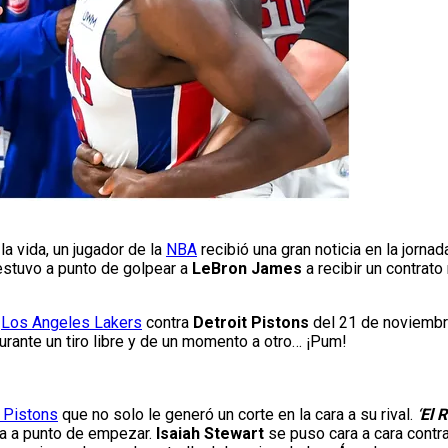
a vida, un jugador de la
NBA
recibió una gran noticia en la jornad
estuvo a punto de golpear a
LeBron James
a recibir un contrato
e
Los Angeles Lakers
contra
Detroit Pistons
del 21 de noviembr
durante un tiro libre y de un momento a otro… ¡Pum!
t Pistons
que no solo le generó un corte en la cara a su rival.
‘
El R
a a punto de empezar.
Isaiah Stewart
se puso cara a cara contra