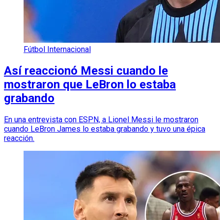
Fútbol Internacional
Así reaccionó Messi cuando le
mostraron que LeBron lo estaba
grabando
En una entrevista con ESPN, a Lionel Messi le mostraron
cuando LeBron James lo estaba grabando y tuvo una épica
reacción.