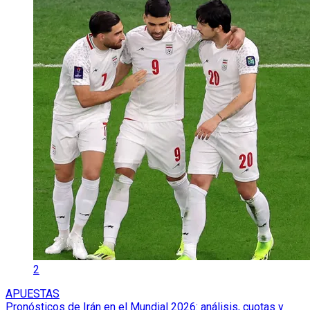
2
APUESTAS
Pronósticos de Irán en el Mundial 2026: análisis, cuotas y