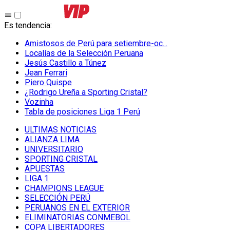
Es tendencia
:
Amistosos de Perú para setiembre-oc...
Localías de la Selección Peruana
Jesús Castillo a Túnez
Jean Ferrari
Piero Quispe
¿Rodrigo Ureña a Sporting Cristal?
Vozinha
Tabla de posiciones Liga 1 Perú
ULTIMAS NOTICIAS
ALIANZA LIMA
UNIVERSITARIO
SPORTING CRISTAL
APUESTAS
LIGA 1
CHAMPIONS LEAGUE
SELECCIÓN PERÚ
PERUANOS EN EL EXTERIOR
ELIMINATORIAS CONMEBOL
COPA LIBERTADORES