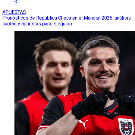
3
APUESTAS
Pronósticos de República Checa en el Mundial 2026: análisis,
cuotas y apuestas para el equipo