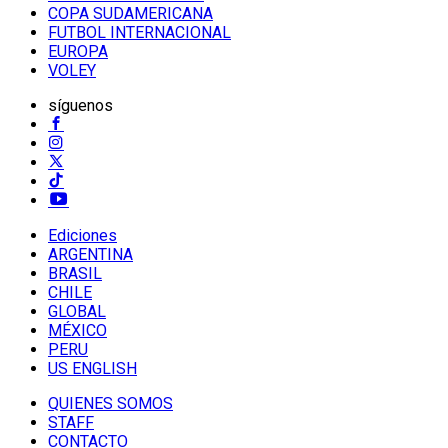
COPA SUDAMERICANA
FUTBOL INTERNACIONAL
EUROPA
VOLEY
síguenos
Ediciones
ARGENTINA
BRASIL
CHILE
GLOBAL
MÉXICO
PERU
US ENGLISH
QUIENES SOMOS
STAFF
CONTACTO