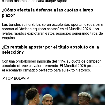
cuotas dinámicas en cada ataque rápido.
¿Cómo afecta la defensa a las cuotas a largo
plazo?
Las bandas vulnerables abren excelentes oportunidades para
apostar al “Ambos equipos anotan” en el Mundial 2026. Los
rivales rápidos explotarán estos espacios generando tiros de
esquina.
¿Es rentable apostar por el título absoluto de la
selección?
Con una probabilidad implícita del 11%, su cuota de campeón
absoluto ofrece un valor tremendo. El Mundial 2026 presenta
el escenario climático perfecto para su éxito histórico.
TOP BOLAVIP