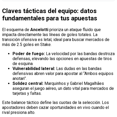
Claves tácticas del equipo: datos
fundamentales para tus apuestas
El esquema de
Ancelotti
prioriza un ataque fluido que
impacta directamente las líneas de goles totales. La
transición ofensiva es letal, ideal para buscar mercados de
más de 2.5 goles en Stake.
Poder de fuego:
La velocidad por las bandas destroza
defensas, elevando las opciones en apuestas de tiros
de esquina.
Vulnerabilidad lateral:
Las dudas en las bandas
defensivas abren valor para apostar al “Ambos equipos
anotan”.
Solidez central:
Marquinhos y Gabriel Magalhães
aseguran el juego aéreo, un dato vital para mercados de
tarjetas y faltas.
Este balance táctico define las cuotas de la selección. Los
apostadores deben cazar oportunidades en vivo cuando el
rival presiona alto.