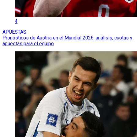
4
APUESTAS
Pronósticos de Austria en el Mundial 2026: análisis, cuotas y
apuestas para el equipo