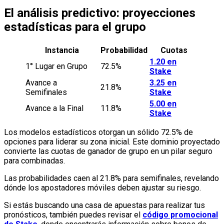
El análisis predictivo: proyecciones
estadísticas para el grupo
Instancia
Probabilidad
Cuotas
1.20 en
1° Lugar en Grupo
72.5%
Stake
Avance a
3.25 en
21.8%
Semifinales
Stake
5.00 en
Avance a la Final
11.8%
Stake
Los modelos estadísticos otorgan un sólido 72.5% de
opciones para liderar su zona inicial. Este dominio proyectado
convierte las cuotas de ganador de grupo en un pilar seguro
para combinadas.
Las probabilidades caen al 21.8% para semifinales, revelando
dónde los apostadores móviles deben ajustar su riesgo.
Si estás buscando una casa de apuestas para realizar tus
pronósticos, también puedes revisar el
código promocional