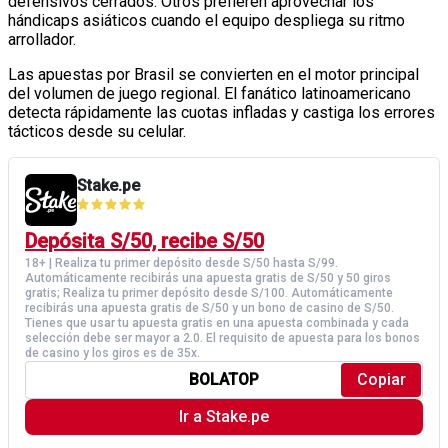
defensivos cerrados. Otros prefieren aprovechar los
hándicaps asiáticos cuando el equipo despliega su ritmo
arrollador.
Las apuestas por Brasil se convierten en el motor principal
del volumen de juego regional. El fanático latinoamericano
detecta rápidamente las cuotas infladas y castiga los errores
tácticos desde su celular.