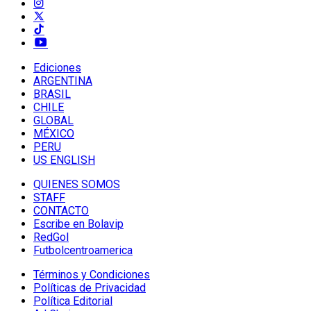
Ediciones
ARGENTINA
BRASIL
CHILE
GLOBAL
MÉXICO
PERU
US ENGLISH
QUIENES SOMOS
STAFF
CONTACTO
Escribe en Bolavip
RedGol
Futbolcentroamerica
Términos y Condiciones
Políticas de Privacidad
Política Editorial