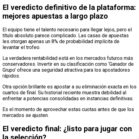
El veredicto definitivo de la plataforma:
mejores apuestas a largo plazo
El equipo tiene el talento necesario para llegar lejos, pero el
título absoluto parece complicado. Las casas de apuestas
les otorgan apenas un 8% de probabilidad implícita de
levantar el trofeo.
La verdadera rentabilidad está en los mercados futuros más
conservadores. Invertir en su clasificación como ‘Ganador de
Grupo’ ofrece una seguridad atractiva para los apostadores
rápidos.
Otra opción brillante es apostar a su eliminación exacta en los
cuartos de final. Su historial reciente muestra debilidad al
enfrentar a potencias consolidadas en instancias definitivas.
Es el momento de aprovechar estas cuotas antes de que los
mercados se ajusten.
El veredicto final: ¿listo para jugar con
la selección?