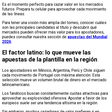
Es el momento perfecto para cazar valor en los mercados
futuros. Prepara tu celular para aprovechar cada movimiento
de las líneas.
Para tener una visión más amplia del torneo, conocer cuáles
son las principales candidatas al título y descubrir qué
mercados pueden ofrecer más valor para los apostadores,
puedes consultar nuestra sección de
apuestas del Mundial
2026
.
El factor latino: lo que mueve las
apuestas de la plantilla en la región
Los apostadores en México, Argentina, Perú y Chile siguen
cada movimiento de Portugal con máxima atención. Esta
selección mueve un volumen brutal de dinero en el mercado
latinoamericano.
Los fanáticos buscan constantemente cuotas atractivas para
aprovechar su explosividad ofensiva. Apostar a favor de los
europeos suele ser una tendencia altísima en la región.
Sin embargo, muchos cazadores de valor prefieren ir en