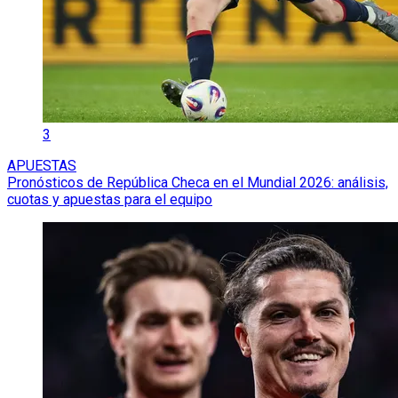
3
APUESTAS
Pronósticos de República Checa en el Mundial 2026: análisis,
cuotas y apuestas para el equipo