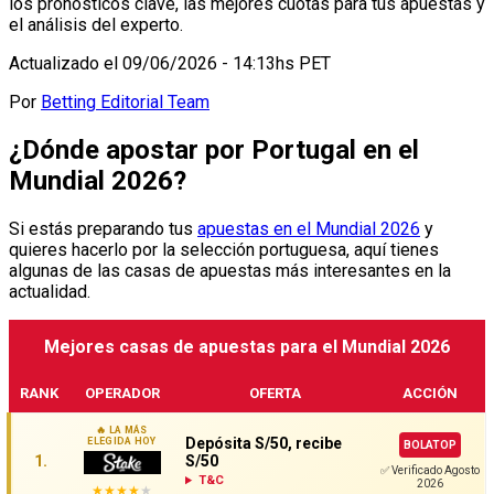
los pronósticos clave, las mejores cuotas para tus apuestas y
el análisis del experto.
Actualizado el
09/06/2026 - 14:13hs PET
Por
Betting Editorial Team
¿Dónde apostar por Portugal en el
Mundial 2026?
Si estás preparando tus
apuestas en el Mundial 2026
y
quieres hacerlo por la selección portuguesa, aquí tienes
algunas de las casas de apuestas más interesantes en la
actualidad.
Mejores casas de apuestas para el Mundial 2026
RANK
OPERADOR
OFERTA
ACCIÓN
🔥 LA MÁS
Depósita S/50, recibe
ELEGIDA HOY
BOLATOP
1.
S/50
✅ Verificado Agosto
T&C
2026
★★★★
★