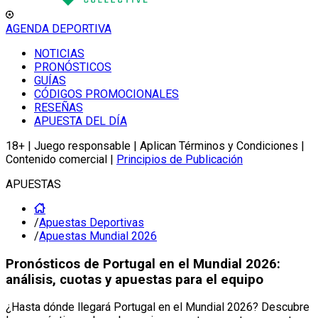
AGENDA DEPORTIVA
NOTICIAS
PRONÓSTICOS
GUÍAS
CÓDIGOS PROMOCIONALES
RESEÑAS
APUESTA DEL DÍA
18+ | Juego responsable | Aplican Términos y Condiciones |
Contenido comercial |
Principios de Publicación
APUESTAS
/
Apuestas Deportivas
/
Apuestas Mundial 2026
Pronósticos de Portugal en el Mundial 2026:
análisis, cuotas y apuestas para el equipo
¿Hasta dónde llegará Portugal en el Mundial 2026? Descubre