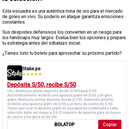
Esta escuadra es una auténtica mina de oro para el mercado
de goles en vivo. Su poderío en ataque garantiza emociones
constantes.
Sus despistes defensivos los convierten en un riesgo para
los hándicaps muy largos. Evalúa bien tus opciones y prepara
tu estrategia antes del silbatazo inicial.
¿Tienes listo tu boleto para aprovechar su próximo partido?