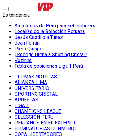
Es tendencia
:
Amistosos de Perú para setiembre-oc...
Localías de la Selección Peruana
Jesús Castillo a Túnez
Jean Ferrari
Piero Quispe
¿Rodrigo Ureña a Sporting Cristal?
Vozinha
Tabla de posiciones Liga 1 Perú
ULTIMAS NOTICIAS
ALIANZA LIMA
UNIVERSITARIO
SPORTING CRISTAL
APUESTAS
LIGA 1
CHAMPIONS LEAGUE
SELECCIÓN PERÚ
PERUANOS EN EL EXTERIOR
ELIMINATORIAS CONMEBOL
COPA LIBERTADORES