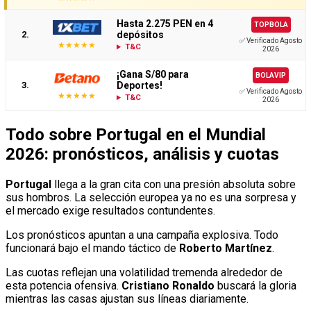
Hasta 2.275 PEN en 4
TOPBOLA
2.
depósitos
✅ Verificado Agosto
★★★★★
T&C
2026
¡Gana S/80 para
BOLAVIP
3.
Deportes!
✅ Verificado Agosto
★★★★★
T&C
2026
Todo sobre Portugal en el Mundial
2026: pronósticos, análisis y cuotas
Portugal
llega a la gran cita con una presión absoluta sobre
sus hombros. La selección europea ya no es una sorpresa y
el mercado exige resultados contundentes.
Los pronósticos apuntan a una campaña explosiva. Todo
funcionará bajo el mando táctico de
Roberto Martínez
.
Las cuotas reflejan una volatilidad tremenda alrededor de
esta potencia ofensiva.
Cristiano Ronaldo
buscará la gloria
mientras las casas ajustan sus líneas diariamente.