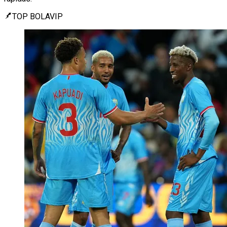
TOP BOLAVIP