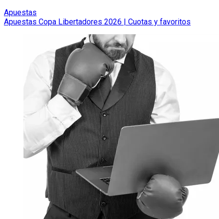
Apuestas
Apuestas Copa Libertadores 2026 | Cuotas y favoritos