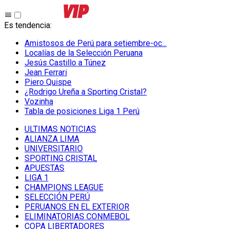
Es tendencia
:
Amistosos de Perú para setiembre-oc...
Localías de la Selección Peruana
Jesús Castillo a Túnez
Jean Ferrari
Piero Quispe
¿Rodrigo Ureña a Sporting Cristal?
Vozinha
Tabla de posiciones Liga 1 Perú
ULTIMAS NOTICIAS
ALIANZA LIMA
UNIVERSITARIO
SPORTING CRISTAL
APUESTAS
LIGA 1
CHAMPIONS LEAGUE
SELECCIÓN PERÚ
PERUANOS EN EL EXTERIOR
ELIMINATORIAS CONMEBOL
COPA LIBERTADORES