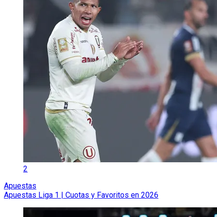
2
Apuestas
Apuestas Liga 1 | Cuotas y Favoritos en 2026