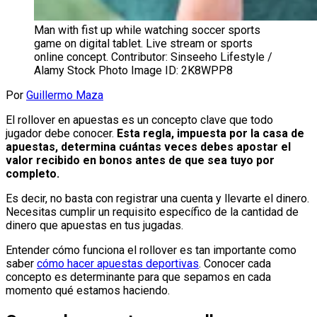
Man with fist up while watching soccer sports
game on digital tablet. Live stream or sports
online concept. Contributor: Sinseeho Lifestyle /
Alamy Stock Photo Image ID: 2K8WPP8
Por
Guillermo Maza
El rollover en apuestas es un concepto clave que todo
jugador debe conocer.
Esta regla, impuesta por la casa de
apuestas, determina cuántas veces debes apostar el
valor recibido en bonos antes de que sea tuyo por
completo.
Es decir, no basta con registrar una cuenta y llevarte el dinero.
Necesitas cumplir un requisito específico de la cantidad de
dinero que apuestas en tus jugadas.
Entender cómo funciona el rollover es tan importante como
saber
cómo hacer apuestas deportivas
. Conocer cada
concepto es determinante para que sepamos en cada
momento qué estamos haciendo.