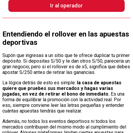
Entendiendo el rollover en las apuestas
deportivas
Supón que ingresas a un sitio que te ofrece duplicar tu primer
depósito. Si depositas S/50 y te dan otros S/50, parecería un
gran negocio; pero si el rollover es de x5, significa que debes
apostar S/250 antes de retirar las ganancias.
La lógica detrás de esto es simple:
la casa de apuestas
quiere que pruebes sus mercados y hagas varias
jugadas, en vez de retirar el bono de inmediato.
Es una
forma de equilibrar la promoción con la actividad real. Por
eso, siempre conviene leer las letras pequeñas y entender
cuántas apuestas tendrás que realizar.
Además, no todos los eventos deportivos ni todos los
mercados contribuyen del mismo modo al cumplimiento del
rollover. Algunas plataformas limitan ciertas apuestas para