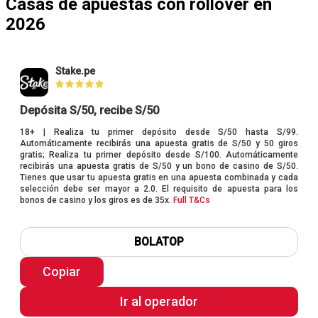
Casas de apuestas con rollover en
2026