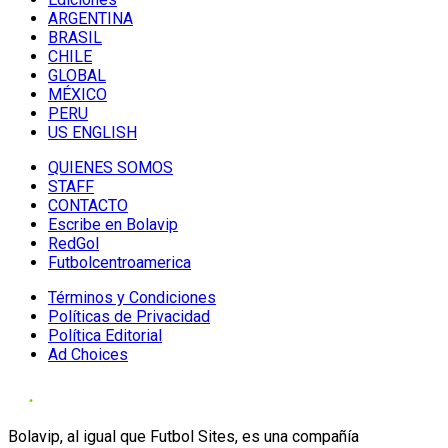
ARGENTINA
BRASIL
CHILE
GLOBAL
MÉXICO
PERU
US ENGLISH
QUIENES SOMOS
STAFF
CONTACTO
Escribe en Bolavip
RedGol
Futbolcentroamerica
Términos y Condiciones
Políticas de Privacidad
Política Editorial
Ad Choices
Bolavip, al igual que Futbol Sites, es una compañía