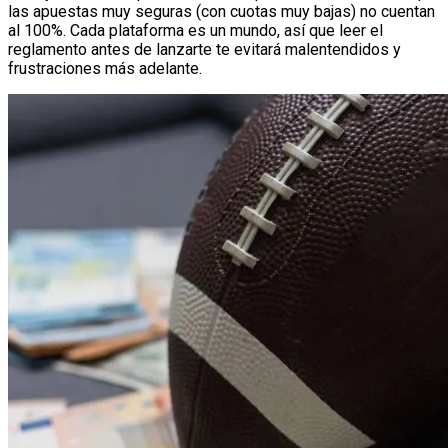
las apuestas muy seguras (con cuotas muy bajas) no cuentan
al 100%. Cada plataforma es un mundo, así que leer el
reglamento antes de lanzarte te evitará malentendidos y
frustraciones más adelante.