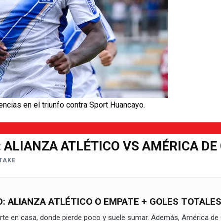
encias en el triunfo contra Sport Huancayo.
 ALIANZA ATLÉTICO VS AMÉRICA DE 
TAKE
: ALIANZA ATLÉTICO O EMPATE + GOLES TOTALES:
erte en casa, donde pierde poco y suele sumar. Además, América de 