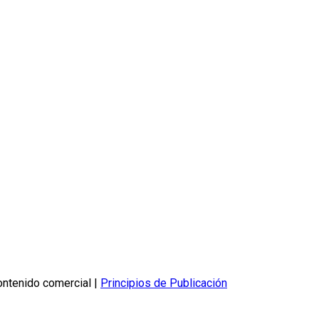
ontenido comercial |
Principios de Publicación