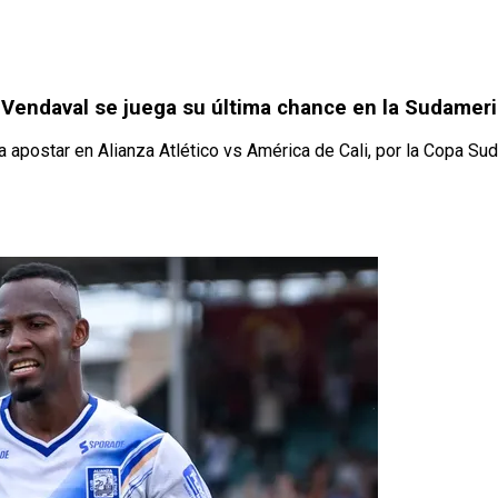
el Vendaval se juega su última chance en la Sudamer
 apostar en Alianza Atlético vs América de Cali, por la Copa Su