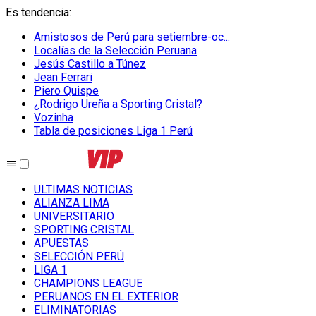
Es tendencia
:
Amistosos de Perú para setiembre-oc...
Localías de la Selección Peruana
Jesús Castillo a Túnez
Jean Ferrari
Piero Quispe
¿Rodrigo Ureña a Sporting Cristal?
Vozinha
Tabla de posiciones Liga 1 Perú
ULTIMAS NOTICIAS
ALIANZA LIMA
UNIVERSITARIO
SPORTING CRISTAL
APUESTAS
SELECCIÓN PERÚ
LIGA 1
CHAMPIONS LEAGUE
PERUANOS EN EL EXTERIOR
ELIMINATORIAS