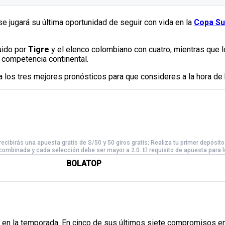
e jugará su última oportunidad de seguir con vida en la
Copa Su
uido por
Tigre
y el elenco colombiano con cuatro, mientras que 
 competencia continental.
a los tres mejores pronósticos para que consideres a la hora de
l en la temporada. En cinco de sus últimos siete compromisos en