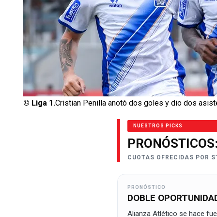
©
Liga 1.
Cristian Penilla anotó dos goles y dio dos asist
NUESTROS PICKS
PRONÓSTICOS:
CUOTAS OFRECIDAS POR S
PRONÓSTICO
DOBLE OPORTUNIDAD
Alianza Atlético se hace fu