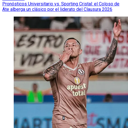
Pronósticos Universitario vs. Sporting Cristal: el Coloso de
Ate alberga un clásico por el liderato del Clausura 2026