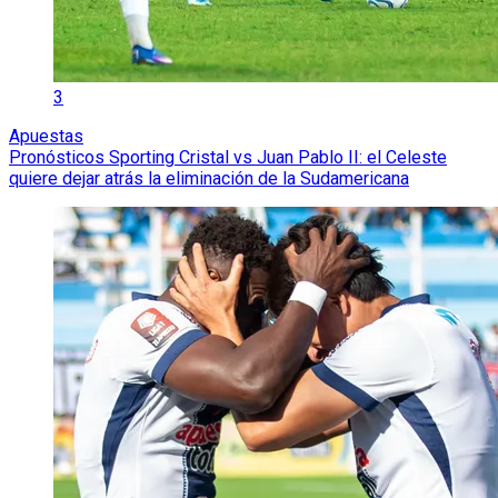
3
Apuestas
Pronósticos Sporting Cristal vs Juan Pablo II: el Celeste
quiere dejar atrás la eliminación de la Sudamericana