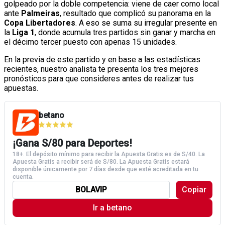
golpeado por la doble competencia: viene de caer como local
ante
Palmeiras
, resultado que complicó su panorama en la
Copa Libertadores
. A eso se suma su irregular presente en
la
Liga 1
, donde acumula tres partidos sin ganar y marcha en
el décimo tercer puesto con apenas 15 unidades.
En la previa de este partido y en base a las estadísticas
recientes, nuestro analista te presenta los tres mejores
pronósticos para que consideres antes de realizar tus
apuestas.