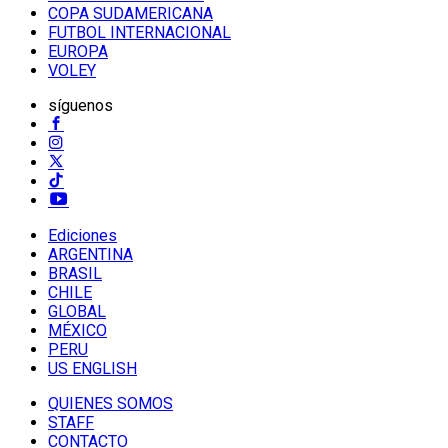
COPA SUDAMERICANA
FUTBOL INTERNACIONAL
EUROPA
VOLEY
síguenos
Ediciones
ARGENTINA
BRASIL
CHILE
GLOBAL
MÉXICO
PERU
US ENGLISH
QUIENES SOMOS
STAFF
CONTACTO