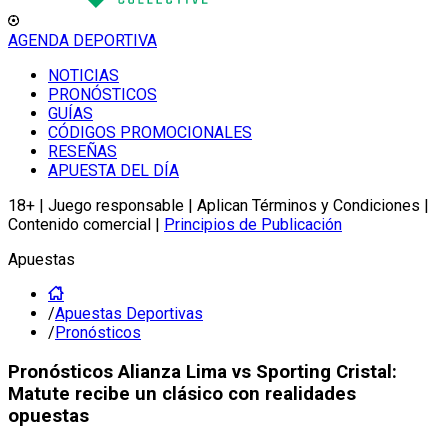
AGENDA DEPORTIVA
NOTICIAS
PRONÓSTICOS
GUÍAS
CÓDIGOS PROMOCIONALES
RESEÑAS
APUESTA DEL DÍA
18+ | Juego responsable | Aplican Términos y Condiciones |
Contenido comercial |
Principios de Publicación
Apuestas
/
Apuestas Deportivas
/
Pronósticos
Pronósticos Alianza Lima vs Sporting Cristal:
Matute recibe un clásico con realidades
opuestas