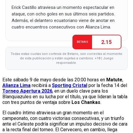
Erick Castillo atraviesa un momento espectacular en
ataque, con ocho goles en sus últimos seis partidos.
Además, el delantero ecuatoriano viene de anotar en
cuatro encuentros consecutivos con Alianza Lima.
2.15
BETANO
Todas estas cuotas son cortesía de Betano, son correctas al momento
de esta publicación y están sujetas a cambios. +18 | Juego
responsable.
Este sábado 9 de mayo desde las 20:00 horas en
Matute
,
Alianza Lima
recibirá a
Sporting Cristal
por la fecha 14 del
Torneo Apertura 2026
, en un duelo clave para los
Blanquiazules en su lucha por el título, ya que lideran la tabla
con tres puntos de ventaja sobre
Los Chankas
.
El cuadro íntimo atraviesa un gran momento en el
campeonato, con cuatro victorias consecutivas, y un triunfo
ante el Celeste podría significar un impulso decisivo de cara
a la recta final del torneo. El Cervecero, en cambio, llega