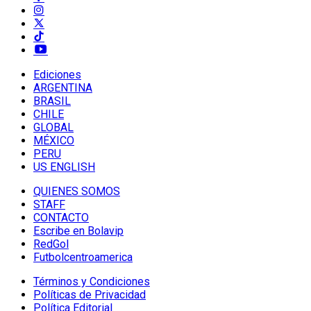
Ediciones
ARGENTINA
BRASIL
CHILE
GLOBAL
MÉXICO
PERU
US ENGLISH
QUIENES SOMOS
STAFF
CONTACTO
Escribe en Bolavip
RedGol
Futbolcentroamerica
Términos y Condiciones
Políticas de Privacidad
Política Editorial