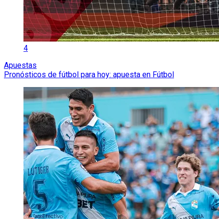
4
Apuestas
Pronósticos de fútbol para hoy: apuesta en Fútbol