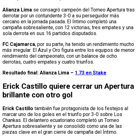
Alianza Lima
se consagró campeón del Torneo Apertura tras
derrotar por un contundente 3-0 a su perseguidor más
cercano en la jornada pasada. El Íntimo completó una
campaña sobresaliente, con 12 victorias, tres empates y una
sola derrota en sus 16 partidos disputados.
FC Cajamarca
, por su parte, ha tenido un rendimiento mucho
más irregular. El Azul y Oro figura entre los equipos de menor
rendimiento del campeonato, con un balance de ocho
derrotas, cuatro empates y cuatro triunfos.
Resultado final: Alianza Lima –
1.73 en Stake
Erick Castillo quiere cerrar un Apertura
brillante con otro gol
Erick Castillo
también fue protagonista de los festejos al
marcar uno de los goles en el triunfo por 3-0 sobre Los
Chankas. El delantero ecuatoriano completó un Torneo
Apertura sobresaliente y se consolidó como una de las
piezas clave en el gran cierre de campaña del Íntimo.