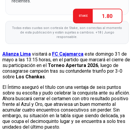
recientes.
1.80
STAKE
Todas estas cuotas son cortesía de Stake, son correctas al momento
de esta publicación y están sujetas a cambios. +18 | Juego
responsable.
Alianza Lima
visitará a
FC Cajamarca
este domingo 31 de
mayo a las 13:15 horas, en el partido que marcará el cierre de
su participación en el
Torneo Apertura 2026
, luego de
consagrarse campeón tras su contundente triunfo por 3-0
sobre
Los Chankas
.
El Íntimo aseguró el título con una ventaja de seis puntos
sobre su escolta y pudo celebrar la conquista ante su afición.
Ahora buscará cerrar el certamen con otro resultado positivo
frente al Azul y Oro, que atraviesa un buen momento al
acumular cuatro encuentros consecutivos sin perder. Sin
embargo, su situación en la tabla sigue siendo delicada, ya
que ocupa el decimoquinto lugar y se encuentra a solo tres
unidades del último puesto.