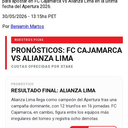
para apostar en FC Cajamarca vs Alianza Lima en la última
fecha del Apertura 2026.
30/05/2026 - 13:15hs PET
Por
Benjamín Martos
NUESTROS PICKS
PRONÓSTICOS: FC CAJAMARCA
VS ALIANZA LIMA
CUOTAS OFRECIDAS POR STAKE
PRONÓSTICO
RESULTADO FINAL: ALIANZA LIMA
Alianza Lima llega como campeón del Apertura tras una
campaña dominante, con 12 triunfos en 16 jornadas. FC
Cajamarca, en cambio, figura entre los equipos más
irregulares del torneo y registra ocho derrotas.