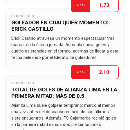
1.73
STAKE
PRONÓSTICO
GOLEADOR EN CUALQUIER MOMENTO:
ERICK CASTILLO
Erick Castillo atraviesa un momento espectacular tras
marcar en la última jornada. Acumula nueve goles y
cuatro asistencias en el torneo, además de llegar a esta
fecha peleando por el liderato de goleadores.
2.10
STAKE
PRONÓSTICO
TOTAL DE GOLES DE ALIANZA LIMA EN LA
PRIMERA MITAD: MÁS DE 0.5
Alianza Lima suele golpear temprano: marcó al menos
una vez antes del descanso en seis de sus últimos
siete encuentros. Además, FC Cajamarca recibió goles
en la primera mitad de sus dos presentaciones