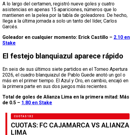
A lo largo del certamen, registró nueve goles y cuatro
asistencias en apenas 15 apariciones, números que lo
mantienen en la pelea por la tabla de goleadores. De hecho,
llega a la última jornada a solo un tanto del líder, Carlos
Garcés.
Goleador en cualquier momento: Erick Castillo –
2.10 en
Stake
El festejo blanquiazul aparece rápido
En seis de sus últimos siete partidos en el Torneo Apertura
2026, el cuadro blanquiazul de Pablo Guede anotó un gol o
más en el primer tiempo. El Azul y Oro, en cambio, encajó en
la primera parte en sus dos juegos más recientes.
Total de goles de Alianza Lima en la primera mitad: Más
de 0.5 –
1.80 en Stake
CUOTAS 1X2
CUOTAS: FC CAJAMARCA VS ALIANZA
LIMA