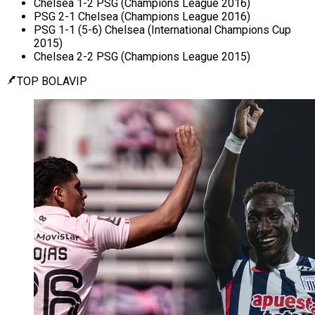
Chelsea 1-2 PSG (Champions League 2016)
PSG 2-1 Chelsea (Champions League 2016)
PSG 1-1 (5-6) Chelsea (International Champions Cup
2015)
Chelsea 2-2 PSG (Champions League 2015)
TOP BOLAVIP