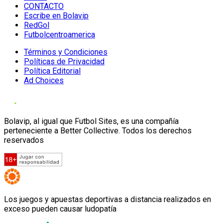
CONTACTO
Escribe en Bolavip
RedGol
Futbolcentroamerica
Términos y Condiciones
Políticas de Privacidad
Política Editorial
Ad Choices
Bolavip, al igual que Futbol Sites, es una compañía
perteneciente a Better Collective. Todos los derechos
reservados
Los juegos y apuestas deportivas a distancia realizados en
exceso pueden causar ludopatía