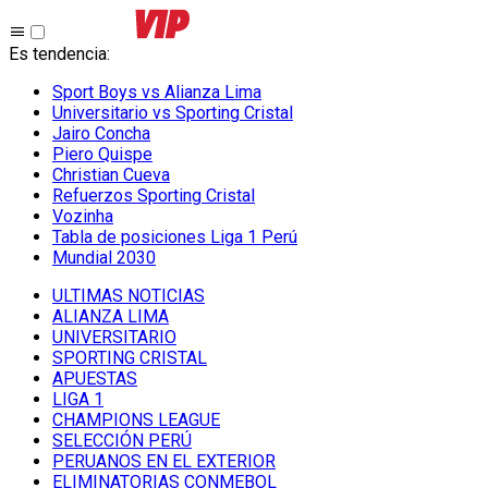
Es tendencia
:
Sport Boys vs Alianza Lima
Universitario vs Sporting Cristal
Jairo Concha
Piero Quispe
Christian Cueva
Refuerzos Sporting Cristal
Vozinha
Tabla de posiciones Liga 1 Perú
Mundial 2030
ULTIMAS NOTICIAS
ALIANZA LIMA
UNIVERSITARIO
SPORTING CRISTAL
APUESTAS
LIGA 1
CHAMPIONS LEAGUE
SELECCIÓN PERÚ
PERUANOS EN EL EXTERIOR
ELIMINATORIAS CONMEBOL