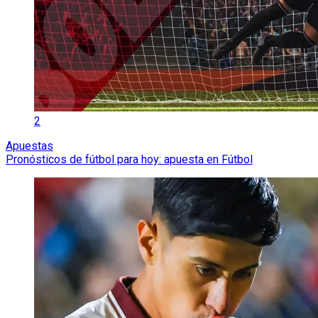
2
Apuestas
Pronósticos de fútbol para hoy: apuesta en Fútbol