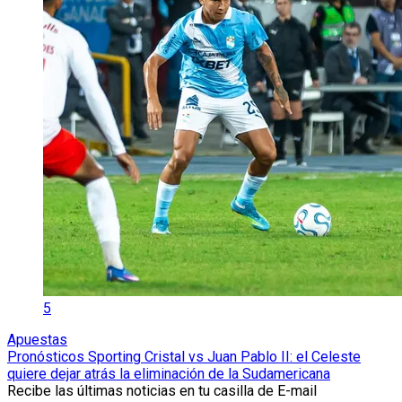
5
Apuestas
Pronósticos Sporting Cristal vs Juan Pablo II: el Celeste
quiere dejar atrás la eliminación de la Sudamericana
Recibe las últimas noticias en tu casilla de E-mail