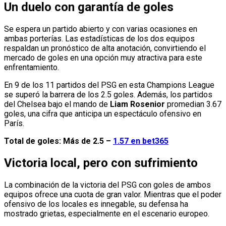
Un duelo con garantía de goles
Se espera un partido abierto y con varias ocasiones en
ambas porterías. Las estadísticas de los dos equipos
respaldan un pronóstico de alta anotación, convirtiendo el
mercado de goles en una opción muy atractiva para este
enfrentamiento.
En 9 de los 11 partidos del PSG en esta Champions League
se superó la barrera de los 2.5 goles. Además, los partidos
del Chelsea bajo el mando de
Liam Rosenior
promedian 3.67
goles, una cifra que anticipa un espectáculo ofensivo en
París.
Total de goles: Más de 2.5 –
1.57 en bet365
Victoria local, pero con sufrimiento
La combinación de la victoria del PSG con goles de ambos
equipos ofrece una cuota de gran valor. Mientras que el poder
ofensivo de los locales es innegable, su defensa ha
mostrado grietas, especialmente en el escenario europeo.