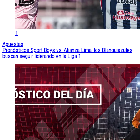
1
Apuestas
Pronósticos Sport Boys vs. Alianza Lima: los Blanquiazules
buscan seguir liderando en la Liga 1