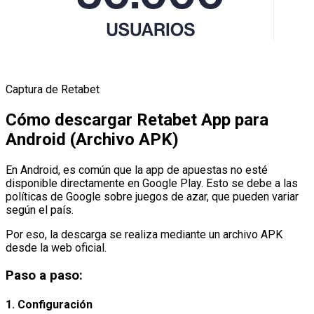
Captura de Retabet
Cómo descargar Retabet App para
Android (Archivo APK)
En Android, es común que la app de apuestas no esté
disponible directamente en Google Play. Esto se debe a las
políticas de Google sobre juegos de azar, que pueden variar
según el país.
Por eso, la descarga se realiza mediante un archivo APK
desde la web oficial.
Paso a paso:
1. Configuración