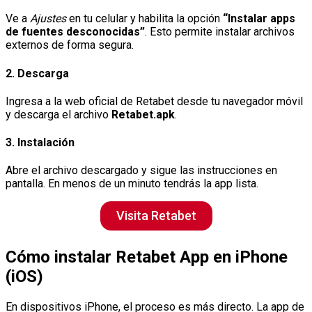
Ve a
Ajustes
en tu celular y habilita la opción
“Instalar apps
de fuentes desconocidas”
. Esto permite instalar archivos
externos de forma segura.
2. Descarga
Ingresa a la web oficial de Retabet desde tu navegador móvil
y descarga el archivo
Retabet.apk
.
3. Instalación
Abre el archivo descargado y sigue las instrucciones en
pantalla. En menos de un minuto tendrás la app lista.
Cómo instalar Retabet App en iPhone
(iOS)
En dispositivos iPhone, el proceso es más directo. La app de