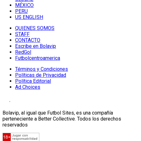
MÉXICO
PERU
US ENGLISH
QUIENES SOMOS
STAFF
CONTACTO
Escribe en Bolavip
RedGol
Futbolcentroamerica
Términos y Condiciones
Políticas de Privacidad
Política Editorial
Ad Choices
Bolavip, al igual que Futbol Sites, es una compañía
perteneciente a Better Collective. Todos los derechos
reservados