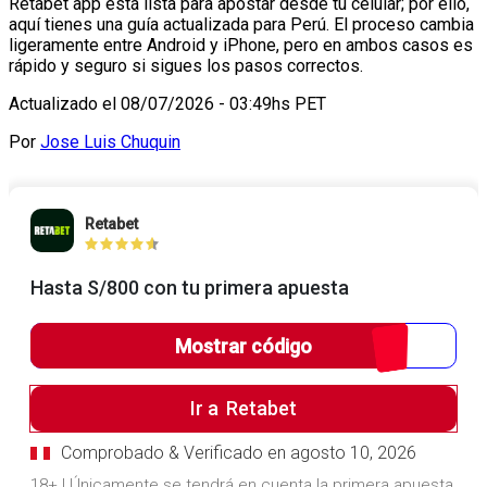
Retabet app está lista para apostar desde tu celular; por ello,
aquí tienes una guía actualizada para Perú. El proceso cambia
ligeramente entre Android y iPhone, pero en ambos casos es
rápido y seguro si sigues los pasos correctos.
Actualizado el
08/07/2026 - 03:49hs PET
Por
Jose Luis Chuquin