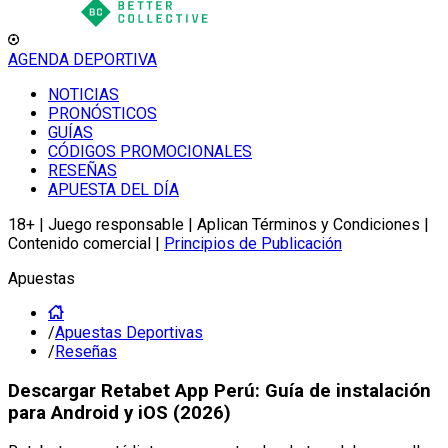
AGENDA DEPORTIVA
NOTICIAS
PRONÓSTICOS
GUÍAS
CÓDIGOS PROMOCIONALES
RESEÑAS
APUESTA DEL DÍA
18+ | Juego responsable | Aplican Términos y Condiciones |
Contenido comercial |
Principios de Publicación
Apuestas
/
Apuestas Deportivas
/
Reseñas
Descargar Retabet App Perú: Guía de instalación
para Android y iOS (2026)