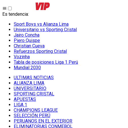
Es tendencia
:
Sport Boys vs Alianza Lima
Universitario vs Sporting Cristal
Jairo Concha
Piero Quispe
Christian Cueva
Refuerzos Sporting Cristal
Vozinha
Tabla de posiciones Liga 1 Perú
Mundial 2030
ULTIMAS NOTICIAS
ALIANZA LIMA
UNIVERSITARIO
SPORTING CRISTAL
APUESTAS
LIGA 1
CHAMPIONS LEAGUE
SELECCIÓN PERÚ
PERUANOS EN EL EXTERIOR
ELIMINATORIAS CONMEBOL