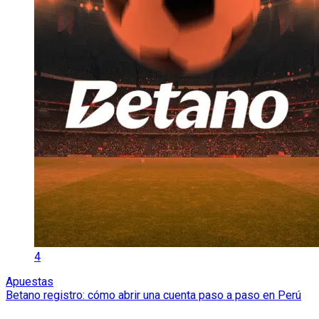
4
Apuestas
Betano registro: cómo abrir una cuenta paso a paso en Perú