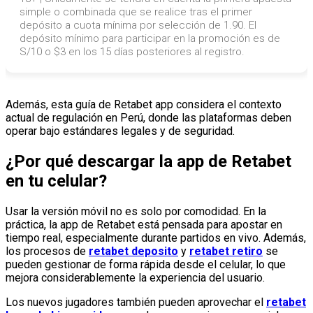
Además, esta guía de Retabet app considera el contexto
actual de regulación en Perú, donde las plataformas deben
operar bajo estándares legales y de seguridad.
¿Por qué descargar la app de Retabet
en tu celular?
Usar la versión móvil no es solo por comodidad. En la
práctica, la app de Retabet está pensada para apostar en
tiempo real, especialmente durante partidos en vivo. Además,
los procesos de
retabet deposito
y
retabet retiro
se
pueden gestionar de forma rápida desde el celular, lo que
mejora considerablemente la experiencia del usuario.
Los nuevos jugadores también pueden aprovechar el
retabet