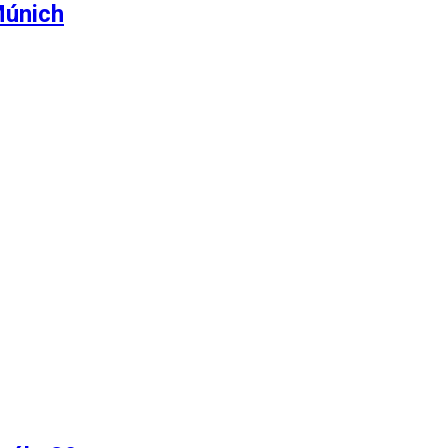
Múnich