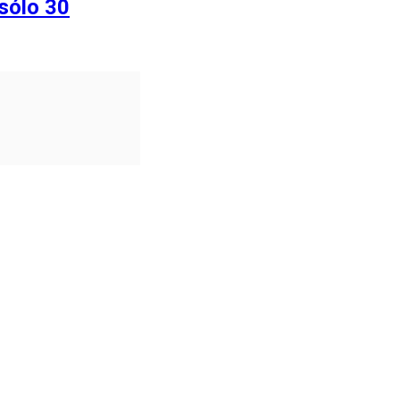
 sólo 30