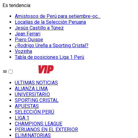
Es tendencia
:
Amistosos de Perú para setiembre-oc...
Localías de la Selección Peruana
Jesús Castillo a Túnez
Jean Ferrari
Piero Quispe
¿Rodrigo Ureña a Sporting Cristal?
Vozinha
Tabla de posiciones Liga 1 Perú
ULTIMAS NOTICIAS
ALIANZA LIMA
UNIVERSITARIO
SPORTING CRISTAL
APUESTAS
SELECCIÓN PERÚ
LIGA 1
CHAMPIONS LEAGUE
PERUANOS EN EL EXTERIOR
ELIMINATORIAS