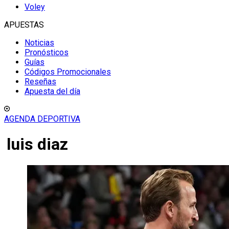
Voley
APUESTAS
Noticias
Pronósticos
Guías
Códigos Promocionales
Reseñas
Apuesta del día
AGENDA DEPORTIVA
luis diaz