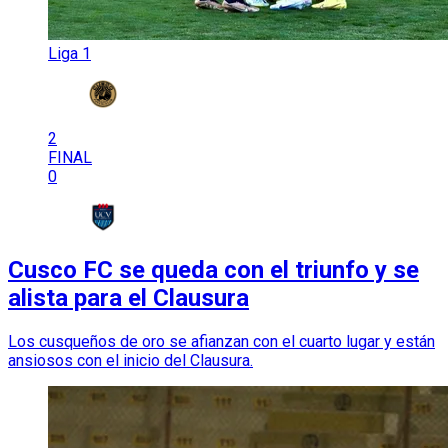
Liga 1
2
FINAL
0
Cusco FC se queda con el triunfo y se
alista para el Clausura
Los cusqueños de oro se afianzan con el cuarto lugar y están
ansiosos con el inicio del Clausura.