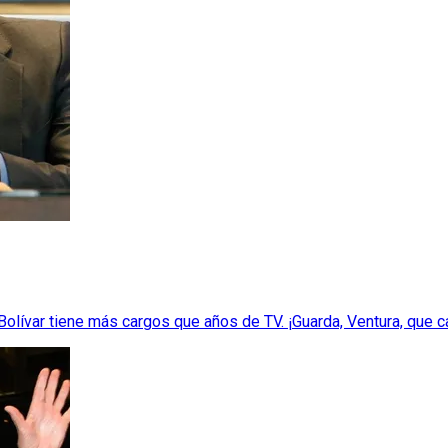
olívar tiene más cargos que años de TV. ¡Guarda, Ventura, que 