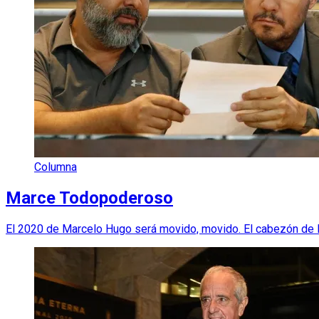
Columna
Marce Todopoderoso
El 2020 de Marcelo Hugo será movido, movido. El cabezón de B