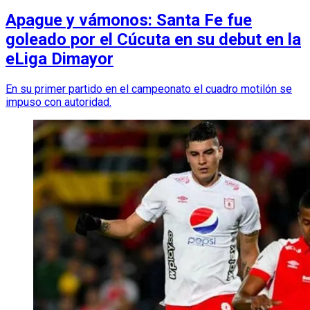
Apague y vámonos: Santa Fe fue
goleado por el Cúcuta en su debut en la
eLiga Dimayor
En su primer partido en el campeonato el cuadro motilón se
impuso con autoridad.