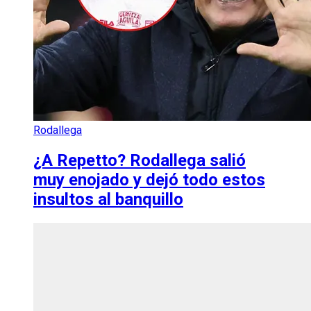
Rodallega
¿A Repetto? Rodallega salió
muy enojado y dejó todo estos
insultos al banquillo