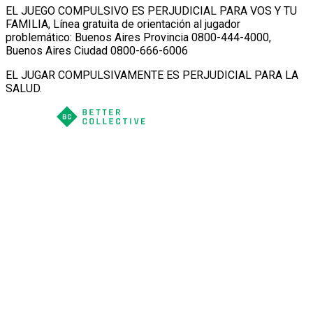
EL JUEGO COMPULSIVO ES PERJUDICIAL PARA VOS Y TU
FAMILIA, Línea gratuita de orientación al jugador
problemático: Buenos Aires Provincia 0800-444-4000,
Buenos Aires Ciudad 0800-666-6006
EL JUGAR COMPULSIVAMENTE ES PERJUDICIAL PARA LA
SALUD.