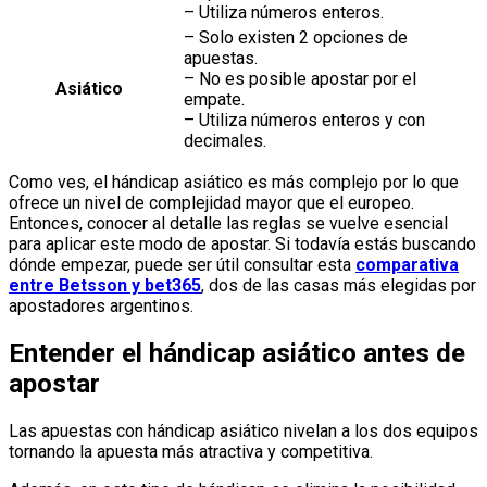
– Utiliza números enteros.
– Solo existen 2 opciones de
apuestas.
– No es posible apostar por el
Asiático
empate.
– Utiliza números enteros y con
decimales.
Como ves, el hándicap asiático es más complejo por lo que
ofrece un nivel de complejidad mayor que el europeo.
Entonces, conocer al detalle las reglas se vuelve esencial
para aplicar este modo de apostar. Si todavía estás buscando
dónde empezar, puede ser útil consultar esta
comparativa
entre Betsson y bet365
, dos de las casas más elegidas por
apostadores argentinos.
Entender el hándicap asiático antes de
apostar
Las apuestas con hándicap asiático nivelan a los dos equipos
tornando la apuesta más atractiva y competitiva.