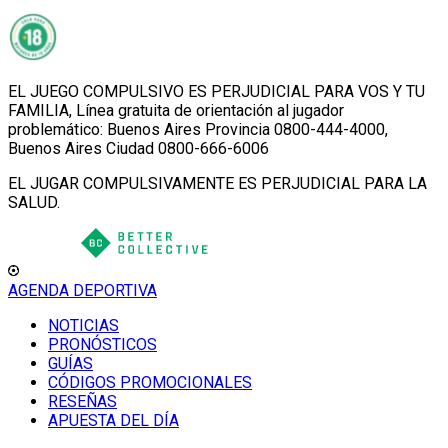
EL JUEGO COMPULSIVO ES PERJUDICIAL PARA VOS Y TU
FAMILIA, Línea gratuita de orientación al jugador
problemático: Buenos Aires Provincia 0800-444-4000,
Buenos Aires Ciudad 0800-666-6006
EL JUGAR COMPULSIVAMENTE ES PERJUDICIAL PARA LA
SALUD.
AGENDA DEPORTIVA
NOTICIAS
PRONÓSTICOS
GUÍAS
CÓDIGOS PROMOCIONALES
RESEÑAS
APUESTA DEL DÍA