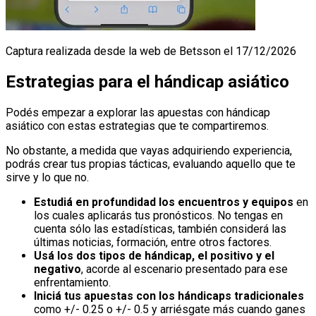
Captura realizada desde la web de Betsson el 17/12/2026
Estrategias para el hándicap asiático
Podés empezar a explorar las apuestas con hándicap
asiático con estas estrategias que te compartiremos.
No obstante, a medida que vayas adquiriendo experiencia,
podrás crear tus propias tácticas, evaluando aquello que te
sirve y lo que no.
Estudiá en profundidad los encuentros y equipos
en
los cuales aplicarás tus pronósticos. No tengas en
cuenta sólo las estadísticas, también considerá las
últimas noticias, formación, entre otros factores.
Usá los dos tipos de hándicap, el positivo y el
negativo
, acorde al escenario presentado para ese
enfrentamiento.
Iniciá tus apuestas con los hándicaps tradicionales
como +/- 0.25 o +/- 0.5 y arriésgate más cuando ganes