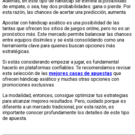
Además, en este tipo de hándicap se elimina la posibilidad
de empate, o sea, hay dos probabilidades: gana o pierde. Por
esta razón, las chances de acertar una predicción, aumenta.
Apostar con hándicap asiático es una posibilidad de las
tantas que ofrecen los sitios de juegos online, pero no es un
pronóstico más. Este mercado permite balancear las chances
entre equipos disímiles y se está consolidando como una
herramienta clave para quienes buscan opciones más
estratégicas.
Si estás considerando empezar a jugar, es fundamental
hacerlo en plataformas confiables. Te recomendamos revisar
esta selección de las
mejores casas de apuestas
que
ofrecen hándicap asiático y muchas otras opciones con
promociones exclusivas.
La modalidad, entonces, consigue optimizar tus estrategias
para alcanzar mejores resultados. Pero, cuidado porque es
diferente a un mercado tradicional, por esta razón, es
importante conocer profundamente los detalles de este tipo
de apuesta.