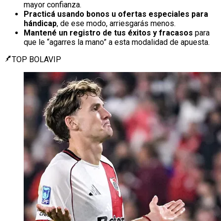
mayor confianza.
Practicá usando bonos u ofertas especiales para
hándicap
, de ese modo, arriesgarás menos.
Mantené un registro de tus éxitos y fracasos
para
que le “agarres la mano” a esta modalidad de apuesta.
TOP BOLAVIP