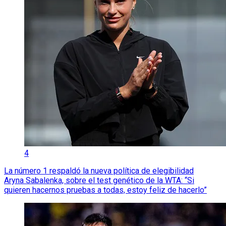
4
La número 1 respaldó la nueva política de elegibilidad
Aryna Sabalenka, sobre el test genético de la WTA: “Si
quieren hacernos pruebas a todas, estoy feliz de hacerlo”