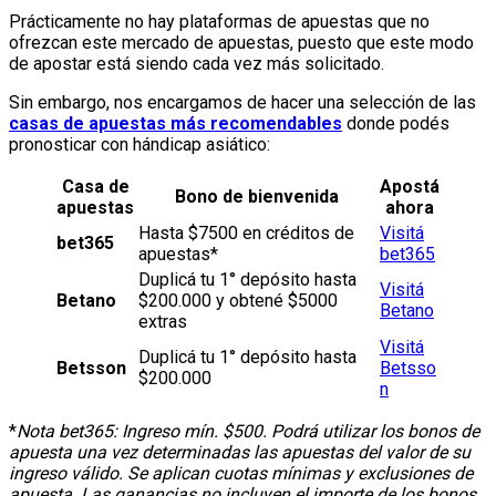
Prácticamente no hay plataformas de apuestas que no
ofrezcan este mercado de apuestas, puesto que este modo
de apostar está siendo cada vez más solicitado.
Sin embargo, nos encargamos de hacer una selección de las
casas de apuestas más recomendables
donde podés
pronosticar con hándicap asiático:
Casa de
Apostá
Bono de bienvenida
apuestas
ahora
Hasta $7500 en créditos de
Visitá
bet365
apuestas*
bet365
Duplicá tu 1° depósito hasta
Visitá
Betano
$200.000 y obtené $5000
Betano
extras
Visitá
Duplicá tu 1° depósito hasta
Betsson
Betsso
$200.000
n
*
Nota bet365: Ingreso mín. $500. Podrá utilizar los bonos de
apuesta una vez determinadas las apuestas del valor de su
ingreso válido. Se aplican cuotas mínimas y exclusiones de
apuesta. Las ganancias no incluyen el importe de los bonos