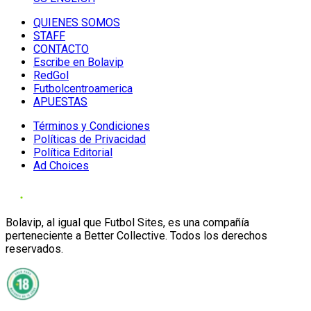
QUIENES SOMOS
STAFF
CONTACTO
Escribe en Bolavip
RedGol
Futbolcentroamerica
APUESTAS
Términos y Condiciones
Políticas de Privacidad
Política Editorial
Ad Choices
Bolavip, al igual que Futbol Sites, es una compañía
perteneciente a Better Collective. Todos los derechos
reservados.