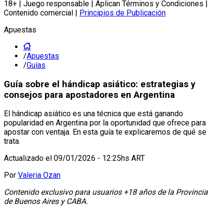
18+ | Juego responsable | Aplican Términos y Condiciones |
Contenido comercial |
Principios de Publicación
Apuestas
/
Apuestas
/
Guías
Guía sobre el hándicap asiático: estrategias y
consejos para apostadores en Argentina
El hándicap asiático es una técnica que está ganando
popularidad en Argentina por la oportunidad que ofrece para
apostar con ventaja. En esta guía te explicaremos de qué se
trata.
Actualizado el
09/01/2026 - 12:25hs ART
Por
Valeria Ozan
Contenido exclusivo para usuarios +18 años de la Provincia
de Buenos Aires y CABA.