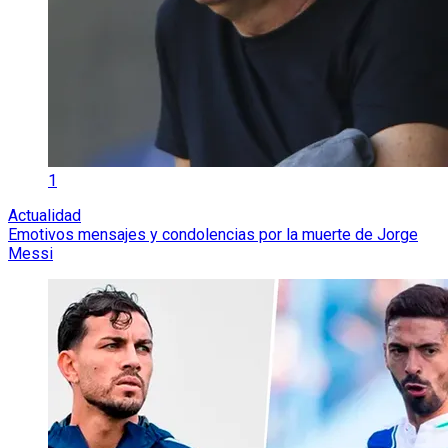
1
Actualidad
Emotivos mensajes y condolencias por la muerte de Jorge
Messi