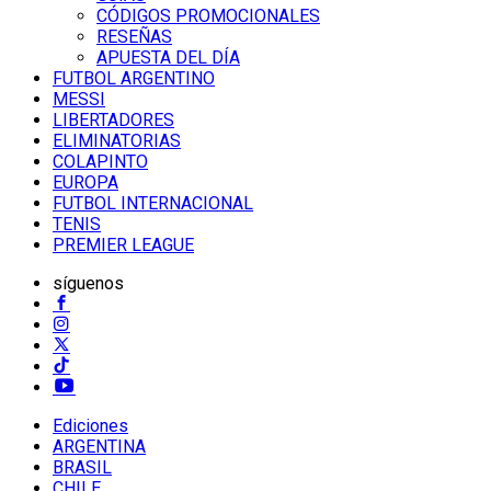
CÓDIGOS PROMOCIONALES
RESEÑAS
APUESTA DEL DÍA
FUTBOL ARGENTINO
MESSI
LIBERTADORES
ELIMINATORIAS
COLAPINTO
EUROPA
FUTBOL INTERNACIONAL
TENIS
PREMIER LEAGUE
síguenos
Ediciones
ARGENTINA
BRASIL
CHILE