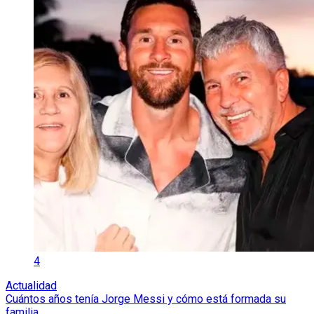
4
Actualidad
Cuántos años tenía Jorge Messi y cómo está formada su
familia