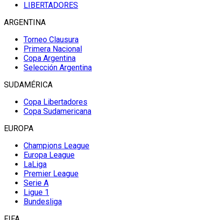
LIBERTADORES
ARGENTINA
Torneo Clausura
Primera Nacional
Copa Argentina
Selección Argentina
SUDAMÉRICA
Copa Libertadores
Copa Sudamericana
EUROPA
Champions League
Europa League
LaLiga
Premier League
Serie A
Ligue 1
Bundesliga
FIFA