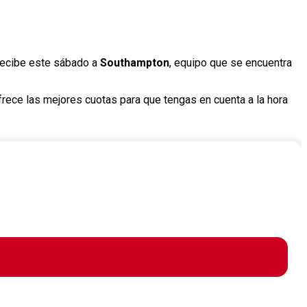
 recibe este sábado a
Southampton
, equipo que se encuentra
ofrece las mejores cuotas para que tengas en cuenta a la hora