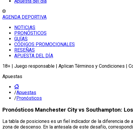
Apuesta del día
AGENDA DEPORTIVA
NOTICIAS
PRONÓSTICOS
GUÍAS
CÓDIGOS PROMOCIONALES
RESEÑAS
APUESTA DEL DÍA
18+ | Juego responsable | Aplican Términos y Condiciones | C
Apuestas
/
Apuestas
/
Pronósticos
Pronósticos Manchester City vs Southampton: Los 
La tabla de posiciones es un fiel indicador de la diferencia d
zona de descenso. En la antesala de este desafío, correspondie