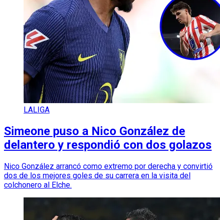
LALIGA
Simeone puso a Nico González de
delantero y respondió con dos golazos
Nico González arrancó como extremo por derecha y convirtió
dos de los mejores goles de su carrera en la visita del
colchonero al Elche.