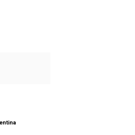
entina