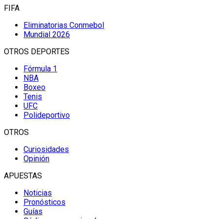
FIFA
Eliminatorias Conmebol
Mundial 2026
OTROS DEPORTES
Fórmula 1
NBA
Boxeo
Tenis
UFC
Polideportivo
OTROS
Curiosidades
Opinión
APUESTAS
Noticias
Pronósticos
Guías