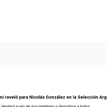
ni reveló para Nicolás González en la Selección Arg
 DT destacó a uno de sus jugadores y descolocó a todos.