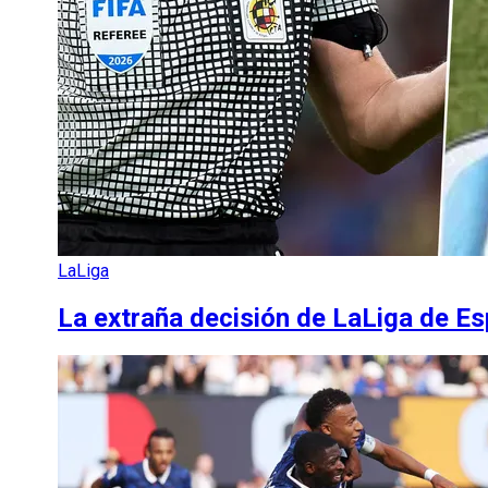
LaLiga
La extraña decisión de LaLiga de Esp