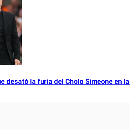
 desató la furia del Cholo Simeone en la 