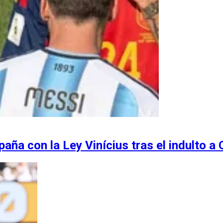
aña con la Ley Vinícius tras el indulto a 