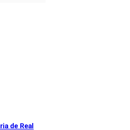
ria de Real