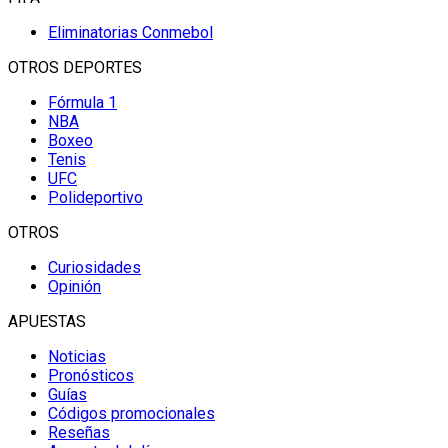
Eliminatorias Conmebol
OTROS DEPORTES
Fórmula 1
NBA
Boxeo
Tenis
UFC
Polideportivo
OTROS
Curiosidades
Opinión
APUESTAS
Noticias
Pronósticos
Guías
Códigos promocionales
Reseñas