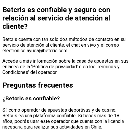
Betcris es confiable y seguro con
relación al servicio de atención al
cliente?
Betcris cuenta con tan solo dos métodos de contacto en su
servicio de atención al cliente: el chat en vivo y el correo
electrónico ayuda@betcris.com.
Accede a más información sobre la casa de apuestas en sus
enlaces de la ‘Política de privacidad’ o en los Términos y
Condiciones’ del operador.
Preguntas frecuentes
¿Betcris es confiable?
Sí, como operador de apuestas deportivas y de casino,
Betcris es una plataforma confiable. Si tienes más de 18
años, podrás usar este operador que cuenta con la licencia
necesaria para realizar sus actividades en Chile.