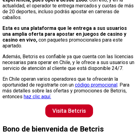
actualidad, el operador te entrega mercados y cuotas de más
de 20 deportes, incluso podrás apostar en carreras de
caballos.
Esta es una plataforma que le entrega a sus usuarios
una amplia oferta para apostar en juegos de casino y
casino en vivo,
con paquetes promocionales para este
apartado.
Además, Betcris es confiable ya que cuenta con las licencias
necesarias para operar en Chile, y le ofrece a sus usuarios un
servicio de atención al cliente que está disponible 24/7.
En Chile operan varios operadores que te ofrecerán la
oportunidad de registrarte con un
código promocional
. Para
más detalles sobre las ofertas y promociones de Betcris,
entonces
haz clic aquí.
Bono de bienvenida de Betcris