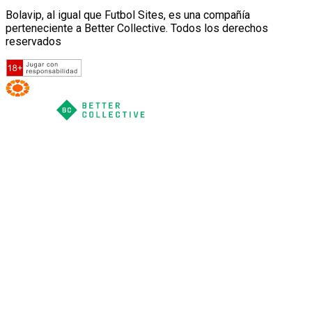
Bolavip, al igual que Futbol Sites, es una compañía
perteneciente a Better Collective. Todos los derechos
reservados