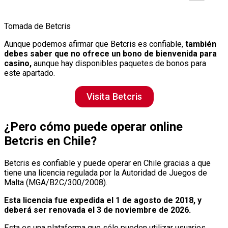
Tomada de Betcris
Aunque podemos afirmar que Betcris es confiable,
también
debes saber que no ofrece un bono de bienvenida para
casino,
aunque hay disponibles paquetes de bonos para
este apartado.
¿Pero cómo puede operar online
Betcris en Chile?
Betcris es confiable y puede operar en Chile gracias a que
tiene una licencia regulada por la Autoridad de Juegos de
Malta (MGA/B2C/300/2008).
Esta licencia fue expedida el 1 de agosto de 2018, y
deberá ser renovada el 3 de noviembre de 2026.
Esta es una plataforma que sólo pueden utilizar usuarios