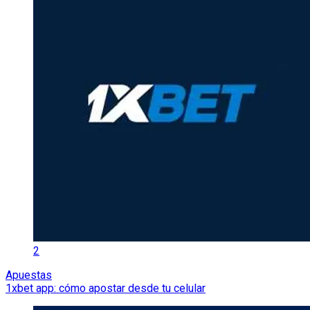
2
Apuestas
1xbet app: cómo apostar desde tu celular