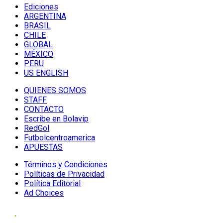
Ediciones
ARGENTINA
BRASIL
CHILE
GLOBAL
MÉXICO
PERU
US ENGLISH
QUIENES SOMOS
STAFF
CONTACTO
Escribe en Bolavip
RedGol
Futbolcentroamerica
APUESTAS
Términos y Condiciones
Políticas de Privacidad
Política Editorial
Ad Choices