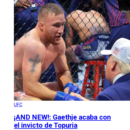
UFC
¡AND NEW!: Gaethje acaba con
el invicto de Topuria