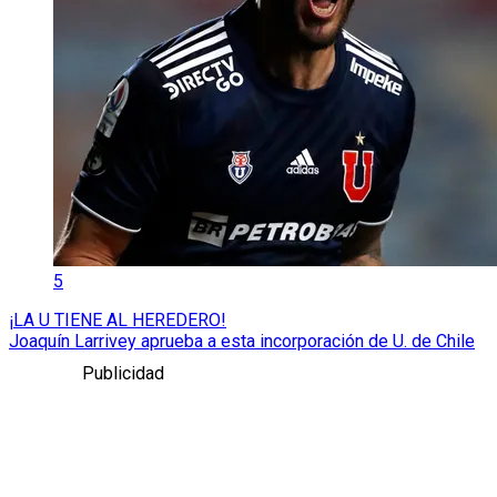
5
¡LA U TIENE AL HEREDERO!
Joaquín Larrivey aprueba a esta incorporación de U. de Chile
Publicidad