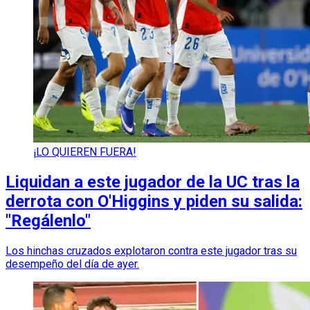
¡LO QUIEREN FUERA!
Liquidan a este jugador de la UC tras la
derrota con O'Higgins y piden su salida:
"Regálenlo"
Los hinchas cruzados explotaron contra este jugador tras su
desempeño del día de ayer.