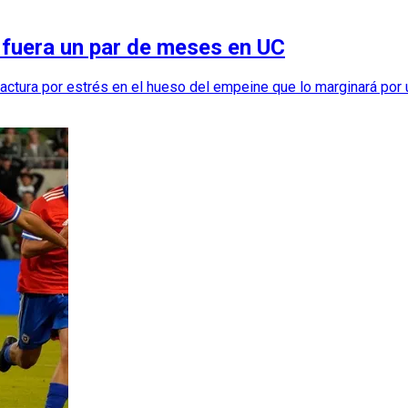
 fuera un par de meses en UC
ractura por estrés en el hueso del empeine que lo marginará por