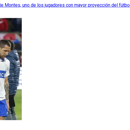
nte Montes, uno de los jugadores con mayor proyección del fútbo