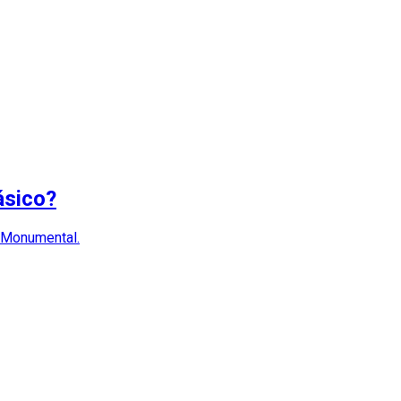
ásico?
o Monumental.