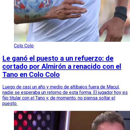
Colo Colo
Le ganó el puesto a un refuerzo: de
cortado por Almirón a renacido con el
Tano en Colo Colo
Luego de casi un año y medio de altibajos fuera de Macul,
nadie se esperaba un retorno de esta forma. El jugador hoy es
fijo titular con el Tano y, de momento, no piensa soltar el
puesto.