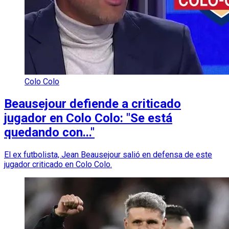
Colo Colo
Beausejour defiende a criticado
jugador en Colo Colo: "Se está
quedando con..."
El ex futbolista, Jean Beausejour salió en defensa de este
jugador criticado en Colo Colo.