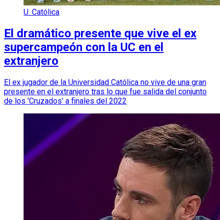
U. Católica
El dramático presente que vive el ex
supercampeón con la UC en el
extranjero
El ex jugador de la Universidad Católica no vive de una gran
presente en el extranjero tras lo que fue salida del conjunto
de los 'Cruzados' a finales del 2022