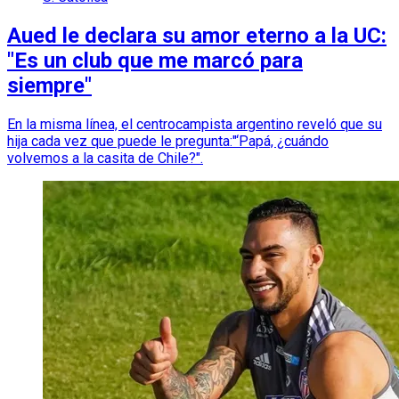
Aued le declara su amor eterno a la UC:
"Es un club que me marcó para
siempre"
En la misma línea, el centrocampista argentino reveló que su
hija cada vez que puede le pregunta:"‘Papá, ¿cuándo
volvemos a la casita de Chile?".