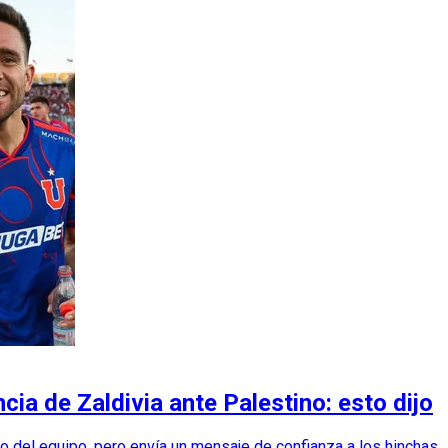
ia de Zaldivia ante Palestino: esto dijo
ro del equipo, pero envía un mensaje de confianza a los hinchas.