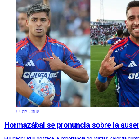
U. de Chile
Hormazábal se pronuncia sobre la ausenc
El jugador azul destaca la importancia de Matías Zaldivia dent