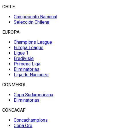
CHILE
Campeonato Nacional
Selección Chilena
EUROPA
Champions League
Europa League
Ligue 1
Eredivisie
Primeira Liga
Eliminatorias
Liga de Naciones
CONMEBOL
Copa Sudamericana
Eliminatorias
CONCACAF
Concachampions
Copa Oro