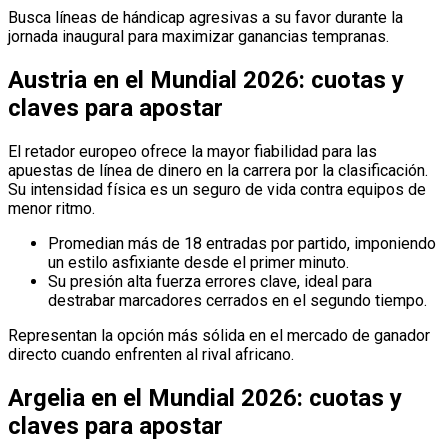
Busca líneas de hándicap agresivas a su favor durante la
jornada inaugural para maximizar ganancias tempranas.
Austria en el Mundial 2026: cuotas y
claves para apostar
El retador europeo ofrece la mayor fiabilidad para las
apuestas de línea de dinero en la carrera por la clasificación.
Su intensidad física es un seguro de vida contra equipos de
menor ritmo.
Promedian más de 18 entradas por partido, imponiendo
un estilo asfixiante desde el primer minuto.
Su presión alta fuerza errores clave, ideal para
destrabar marcadores cerrados en el segundo tiempo.
Representan la opción más sólida en el mercado de ganador
directo cuando enfrenten al rival africano.
Argelia en el Mundial 2026: cuotas y
claves para apostar