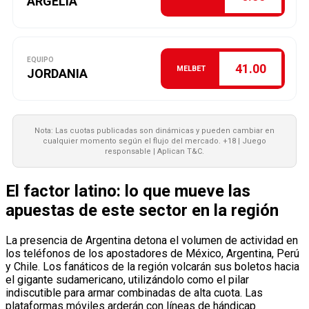
ARGELIA
EQUIPO
41.00
MELBET
JORDANIA
Nota: Las cuotas publicadas son dinámicas y pueden cambiar en
cualquier momento según el flujo del mercado. +18 | Juego
responsable | Aplican T&C.
El factor latino: lo que mueve las
apuestas de este sector en la región
La presencia de Argentina detona el volumen de actividad en
los teléfonos de los apostadores de México, Argentina, Perú
y Chile. Los fanáticos de la región volcarán sus boletos hacia
el gigante sudamericano, utilizándolo como el pilar
indiscutible para armar combinadas de alta cuota. Las
plataformas móviles arderán con líneas de hándicap