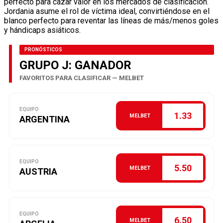
perfecto para cazar valor en los mercados de clasificación.
Jordania asume el rol de víctima ideal, convirtiéndose en el
blanco perfecto para reventar las líneas de más/menos goles
y hándicaps asiáticos.
PRONÓSTICOS
GRUPO J: GANADOR
FAVORITOS PARA CLASIFICAR — MELBET
EQUIPO
1.33
MELBET
ARGENTINA
EQUIPO
5.50
MELBET
AUSTRIA
EQUIPO
6.50
MELBET