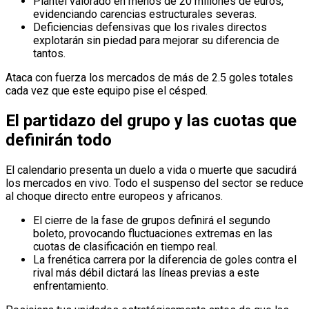
Plantel valorado en menos de 20 millones de euros,
evidenciando carencias estructurales severas.
Deficiencias defensivas que los rivales directos
explotarán sin piedad para mejorar su diferencia de
tantos.
Ataca con fuerza los mercados de más de 2.5 goles totales
cada vez que este equipo pise el césped.
El partidazo del grupo y las cuotas que
definirán todo
El calendario presenta un duelo a vida o muerte que sacudirá
los mercados en vivo. Todo el suspenso del sector se reduce
al choque directo entre europeos y africanos.
El cierre de la fase de grupos definirá el segundo
boleto, provocando fluctuaciones extremas en las
cuotas de clasificación en tiempo real.
La frenética carrera por la diferencia de goles contra el
rival más débil dictará las líneas previas a este
enfrentamiento.