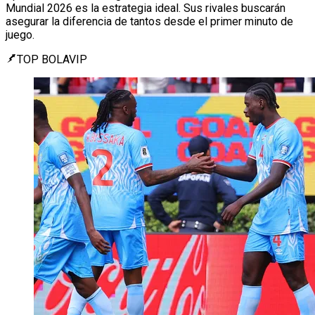
Mundial 2026 es la estrategia ideal. Sus rivales buscarán
asegurar la diferencia de tantos desde el primer minuto de
juego.
TOP BOLAVIP