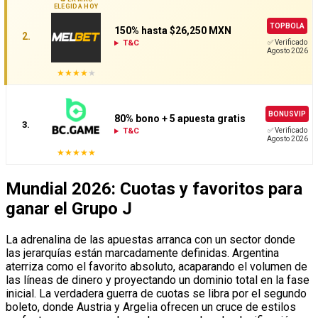
ELEGIDA HOY
TOPBOLA
150% hasta $26,250 MXN
2.
T&C
✅ Verificado
Agosto 2026
★★★★
★
BONUSVIP
80% bono + 5 apuesta gratis
3.
T&C
✅ Verificado
Agosto 2026
★★★★★
Mundial 2026: Cuotas y favoritos para
ganar el Grupo J
La adrenalina de las apuestas arranca con un sector donde
las jerarquías están marcadamente definidas. Argentina
aterriza como el favorito absoluto, acaparando el volumen de
las líneas de dinero y proyectando un dominio total en la fase
inicial. La verdadera guerra de cuotas se libra por el segundo
boleto, donde Austria y Argelia ofrecen un cruce de estilos