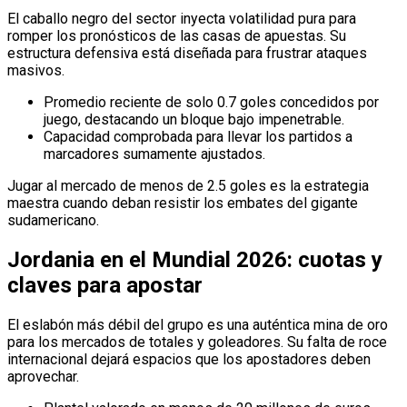
El caballo negro del sector inyecta volatilidad pura para
romper los pronósticos de las casas de apuestas. Su
estructura defensiva está diseñada para frustrar ataques
masivos.
Promedio reciente de solo 0.7 goles concedidos por
juego, destacando un bloque bajo impenetrable.
Capacidad comprobada para llevar los partidos a
marcadores sumamente ajustados.
Jugar al mercado de menos de 2.5 goles es la estrategia
maestra cuando deban resistir los embates del gigante
sudamericano.
Jordania en el Mundial 2026: cuotas y
claves para apostar
El eslabón más débil del grupo es una auténtica mina de oro
para los mercados de totales y goleadores. Su falta de roce
internacional dejará espacios que los apostadores deben
aprovechar.