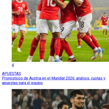
4
APUESTAS
Pronósticos de Austria en el Mundial 2026: análisis, cuotas y
apuestas para el equipo