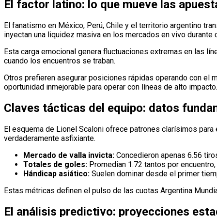
El factor latino: lo que mueve las apuesta
El fanatismo en México, Perú, Chile y el territorio argentino t
inyectan una liquidez masiva en los mercados en vivo durante 
Esta carga emocional genera fluctuaciones extremas en las lín
cuando los encuentros se traban.
Otros prefieren asegurar posiciones rápidas operando con el me
oportunidad inmejorable para operar con líneas de alto impacto
Claves tácticas del equipo: datos funda
El esquema de Lionel Scaloni ofrece patrones clarísimos para e
verdaderamente asfixiante.
Mercado de valla invicta:
Concedieron apenas 6.56 tiros 
Totales de goles:
Promedian 1.72 tantos por encuentro, 
Hándicap asiático:
Suelen dominar desde el primer tiemp
Estas métricas definen el pulso de las cuotas Argentina Mundia
El análisis predictivo: proyecciones esta