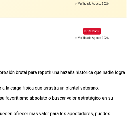
✅ Verificado Agosto 2026
BONUSVIP
✅ Verificado Agosto 2026
resión brutal para repetir una hazaña histórica que nadie logra
 la carga física que arrastra un plantel veterano.
su favoritismo absoluto o buscar valor estratégico en su
 pueden ofrecer más valor para los apostadores, puedes