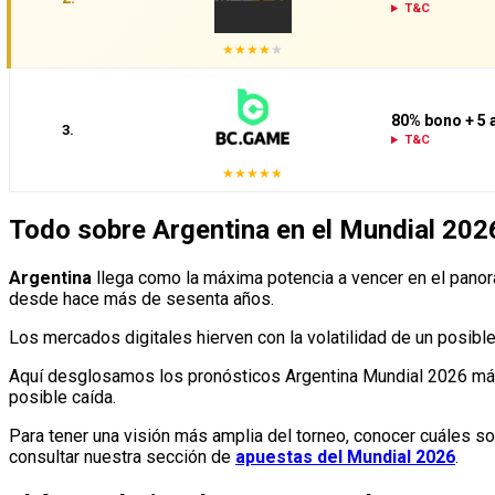
T&C
★★★★
★
80% bono + 5 
3.
T&C
★★★★★
Todo sobre Argentina en el Mundial 2026
Argentina
llega como la máxima potencia a vencer en el panoram
desde hace más de sesenta años.
Los mercados digitales hierven con la volatilidad de un posible
Aquí desglosamos los pronósticos Argentina Mundial 2026 más r
posible caída.
Para tener una visión más amplia del torneo, conocer cuáles s
consultar nuestra sección de
apuestas del Mundial 2026
.