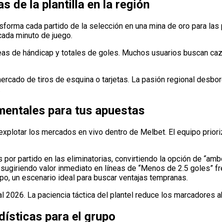
s de la plantilla en la región
ransforma cada partido de la selección en una mina de oro para l
cada minuto de juego.
eas de hándicap y totales de goles. Muchos usuarios buscan caza
rcado de tiros de esquina o tarjetas. La pasión regional desbor
.
mentales para tus apuestas
xplotar los mercados en vivo dentro de Melbet. El equipo priori
por partido en las eliminatorias, convirtiendo la opción de “amb
sugiriendo valor inmediato en líneas de “Menos de 2.5 goles” fre
o, un escenario ideal para buscar ventajas tempranas.
l 2026. La paciencia táctica del plantel reduce los marcadores a
dísticas para el grupo