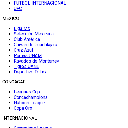
FUTBOL INTERNACIONAL
UFC
MÉXICO
Liga MX
Selección Mexicana
Club América
Chivas de Guadalajara
Cruz Azul
Pumas UNAM
Rayados de Monterrey
Tigres UANL
Deportivo Toluca
CONCACAF
Leagues Cup
Concachampions
Nations League
Copa Oro
INTERNACIONAL