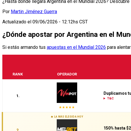
¿Hasta dónde llegará Argentina en el Mundial 2026? Descubre lo
Por
Martin Jiménez Guerra
Actualizado el
09/06/2026 - 12:12hs CST
¿Dónde apostar por Argentina en el Mun
Si estás armando tus
apuestas en el Mundial 2026
para alenta
RANK
OPERADOR
Duplicamos tu
1.
T&C
★★★★★
🔥 LA MÁS ELEGIDA HOY
150% hasta $
2.