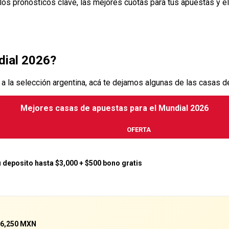
s pronósticos clave, las mejores cuotas para tus apuestas y el 
dial 2026?
r a la selección argentina, acá te dejamos algunas de las casa
Mejores casas de apuestas para el Mundial 2026
OFERTA
 deposito hasta $3,000 + $500 bono gratis
26,250 MXN