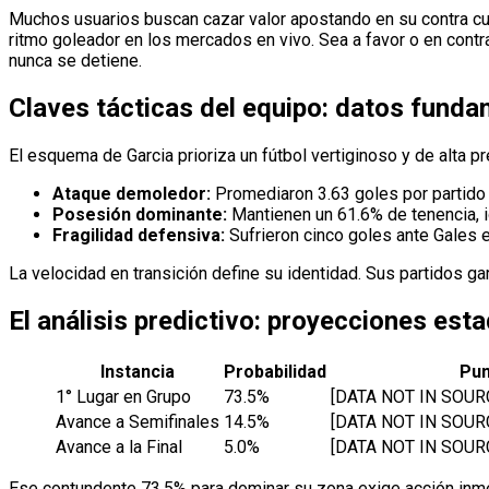
Muchos usuarios buscan cazar valor apostando en su contra cua
ritmo goleador en los mercados en vivo. Sea a favor o en contr
nunca se detiene.
Claves tácticas del equipo: datos funda
El esquema de Garcia prioriza un fútbol vertiginoso y de alta p
Ataque demoledor:
Promediaron 3.63 goles por partido 
Posesión dominante:
Mantienen un 61.6% de tenencia, i
Fragilidad defensiva:
Sufrieron cinco goles ante Gales 
La velocidad en transición define su identidad. Sus partidos ga
El análisis predictivo: proyecciones esta
Instancia
Probabilidad
Pun
1° Lugar en Grupo
73.5%
[DATA NOT IN SOUR
Avance a Semifinales
14.5%
[DATA NOT IN SOUR
Avance a la Final
5.0%
[DATA NOT IN SOUR
Ese contundente 73.5% para dominar su zona exige acción inme