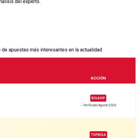
álisis del experto.
s de apuestas más interesantes en la actualidad.
ACCIÓN
BOLAVIP
✅ Verificado Agosto 2026
TOPBOLA