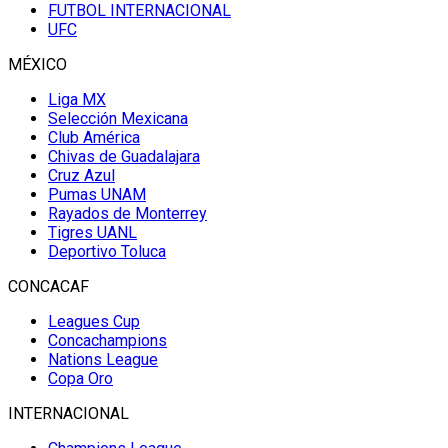
FUTBOL INTERNACIONAL
UFC
MÉXICO
Liga MX
Selección Mexicana
Club América
Chivas de Guadalajara
Cruz Azul
Pumas UNAM
Rayados de Monterrey
Tigres UANL
Deportivo Toluca
CONCACAF
Leagues Cup
Concachampions
Nations League
Copa Oro
INTERNACIONAL