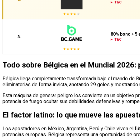
T&C
★★★★
★
80% bono + 5 
3.
T&C
★★★★★
Todo sobre Bélgica en el Mundial 2026: 
Bélgica llega completamente transformada bajo el mando de Rudi
eliminatorias de forma invicta, anotando 29 goles y mostrando
Esta máquina de generar peligro los convierte en un objetivo p
potencia de fuego ocultar sus debilidades defensivas y romper
El factor latino: lo que mueve las apuesta
Los apostadores en México, Argentina, Perú y Chile viven el fú
potencias europeas. Bélgica representa una oportunidad de oro