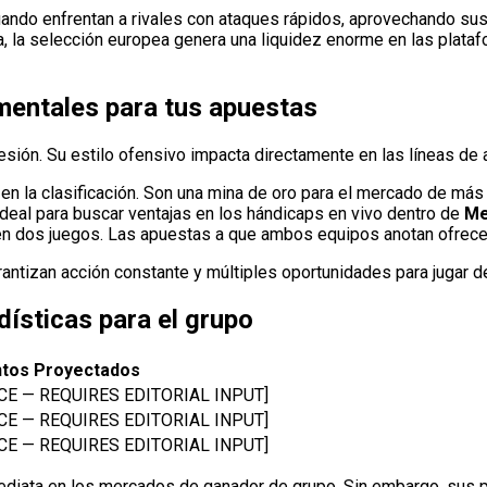
ndo enfrentan a rivales con ataques rápidos, aprovechando sus 
a, la selección europea genera una liquidez enorme en las platafo
mentales para tus apuestas
resión. Su estilo ofensivo impacta directamente en las líneas de
en la clasificación. Son una mina de oro para el mercado de más 
deal para buscar ventajas en los hándicaps en vivo dentro de
Me
en dos juegos. Las apuestas a que ambos equipos anotan ofrecen
rantizan acción constante y múltiples oportunidades para jugar de
dísticas para el grupo
tos Proyectados
CE — REQUIRES EDITORIAL INPUT]
CE — REQUIRES EDITORIAL INPUT]
CE — REQUIRES EDITORIAL INPUT]
diata en los mercados de ganador de grupo. Sin embargo, sus pr