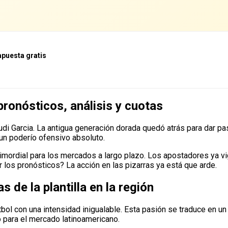
apuesta gratis
pronósticos, análisis y cuotas
 Garcia. La antigua generación dorada quedó atrás para dar paso
 un poderío ofensivo absoluto.
rimordial para los mercados a largo plazo. Los apostadores ya vig
 los pronósticos? La acción en las pizarras ya está que arde.
s de la plantilla en la región
tbol con una intensidad inigualable. Esta pasión se traduce en 
 para el mercado latinoamericano.