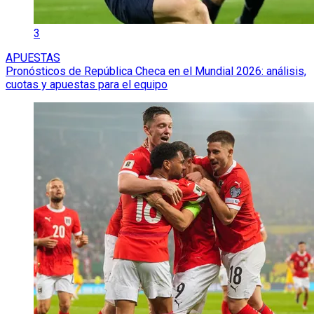
3
APUESTAS
Pronósticos de República Checa en el Mundial 2026: análisis,
cuotas y apuestas para el equipo