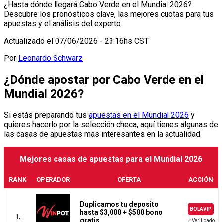
¿Hasta dónde llegará Cabo Verde en el Mundial 2026?
Descubre los pronósticos clave, las mejores cuotas para tus
apuestas y el análisis del experto.
Actualizado el
07/06/2026 - 23:16hs CST
Por
Leonardo Schwarz
¿Dónde apostar por Cabo Verde en el
Mundial 2026?
Si estás preparando tus
apuestas en el Mundial 2026
y
quieres hacerlo por la selección checa, aquí tienes algunas de
las casas de apuestas más interesantes en la actualidad.
Mejores casas de apuestas para el Mundial 2026
RANK
OPERADOR
OFERTA
ACCIÓN
Duplicamos tu deposito
BOLAVIP
hasta $3,000 + $500 bono
1.
gratis
✅ Verificado