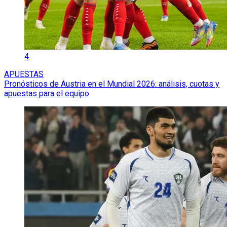
4
APUESTAS
Pronósticos de Austria en el Mundial 2026: análisis, cuotas y
apuestas para el equipo