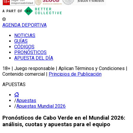
AGENDA DEPORTIVA
NOTICIAS
GUÍAS
CÓDIGOS
PRONÓSTICOS
APUESTA DEL DÍA
18+ | Juego responsable | Aplican Términos y Condiciones |
Contenido comercial |
Principios de Publicación
APUESTAS
/
Apuestas
/
Apuestas Mundial 2026
Pronósticos de Cabo Verde en el Mundial 2026:
análisis, cuotas y apuestas para el equipo