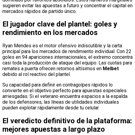
sugieren evitar las apuestas a futuro y concentrar el capital en
mercados rápidos de partido único.
El jugador clave del plantel: goles y
rendimiento en los mercados
Ryan Mendes es el motor ofensivo indiscutible y la carta
principal para los mercados de rendimiento individual. Con 22
goles en 94 apariciones internacionales, el extremo concentra
casi toda la producción de ataque del equipo. Las cuotas para
remates a puerta ofrecen retornos altísimos en
Melbet
debido al rol reactivo del plantel.
Su capacidad para definir en contragolpes rápidos lo
convierte en el objetivo perfecto para apuestas especiales
arriesgadas. Si el veterano encuentra espacios a la espalda
de los defensores, las líneas de utilidades individuales
pueden explotar rápidamente desde tu celular.
El veredicto definitivo de la plataforma:
mejores apuestas a largo plazo