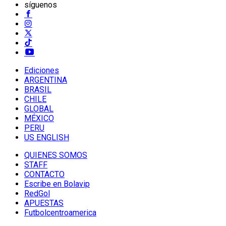
síguenos
Ediciones
ARGENTINA
BRASIL
CHILE
GLOBAL
MÉXICO
PERU
US ENGLISH
QUIENES SOMOS
STAFF
CONTACTO
Escribe en Bolavip
RedGol
APUESTAS
Futbolcentroamerica