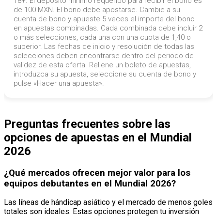
Preguntas frecuentes sobre las
opciones de apuestas en el Mundial
2026
¿Qué mercados ofrecen mejor valor para los
equipos debutantes en el Mundial 2026?
Las líneas de hándicap asiático y el mercado de menos goles
totales son ideales. Estas opciones protegen tu inversión