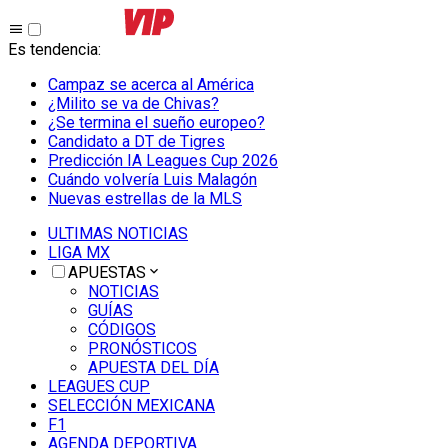
Es tendencia
:
Campaz se acerca al América
¿Milito se va de Chivas?
¿Se termina el sueño europeo?
Candidato a DT de Tigres
Predicción IA Leagues Cup 2026
Cuándo volvería Luis Malagón
Nuevas estrellas de la MLS
ULTIMAS NOTICIAS
LIGA MX
APUESTAS
NOTICIAS
GUÍAS
CÓDIGOS
PRONÓSTICOS
APUESTA DEL DÍA
LEAGUES CUP
SELECCIÓN MEXICANA
F1
AGENDA DEPORTIVA