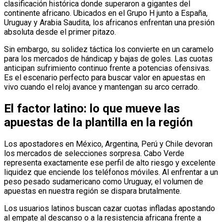
clasificación histórica donde superaron a gigantes del
continente africano. Ubicados en el Grupo H junto a España,
Uruguay y Arabia Saudita, los africanos enfrentan una presión
absoluta desde el primer pitazo.
Sin embargo, su solidez táctica los convierte en un caramelo
para los mercados de hándicap y bajas de goles. Las cuotas
anticipan sufrimiento continuo frente a potencias ofensivas.
Es el escenario perfecto para buscar valor en apuestas en
vivo cuando el reloj avance y mantengan su arco cerrado.
El factor latino: lo que mueve las
apuestas de la plantilla en la región
Los apostadores en México, Argentina, Perú y Chile devoran
los mercados de selecciones sorpresa. Cabo Verde
representa exactamente ese perfil de alto riesgo y excelente
liquidez que enciende los teléfonos móviles. Al enfrentar a un
peso pesado sudamericano como Uruguay, el volumen de
apuestas en nuestra región se dispara brutalmente.
Los usuarios latinos buscan cazar cuotas infladas apostando
al empate al descanso o a la resistencia africana frente a